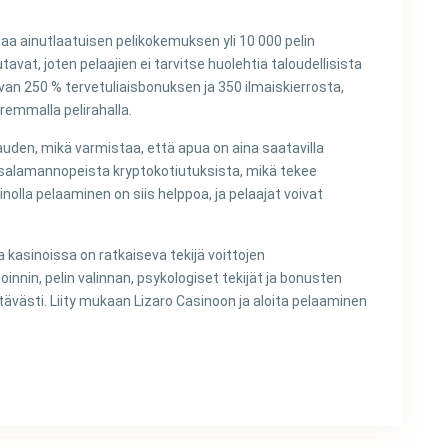
oaa ainutlaatuisen pelikokemuksen yli 10 000 pelin
tavat, joten pelaajien ei tarvitse huolehtia taloudellisista
evan 250 % tervetuliaisbonuksen ja 350 ilmaiskierrosta,
remmalla pelirahalla.
uden, mikä varmistaa, että apua on aina saatavilla
ja salamannopeista kryptokotiutuksista, mikä tekee
nolla pelaaminen on siis helppoa, ja pelaajat voivat
 kasinoissa on ratkaiseva tekijä voittojen
nin, pelin valinnan, psykologiset tekijät ja bonusten
ävästi. Liity mukaan Lizaro Casinoon ja aloita pelaaminen