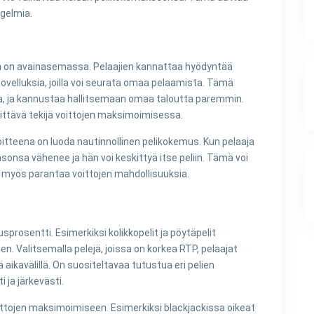
ngelmia.
nen on avainasemassa. Pelaajien kannattaa hyödyntää
lisovelluksia, joilla voi seurata omaa pelaamista. Tämä
kaa, ja kannustaa hallitsemaan omaa taloutta paremmin.
ittävä tekijä voittojen maksimoimisessa.
voitteena on luoda nautinnollinen pelikokemus. Kun pelaaja
asonsa vähenee ja hän voi keskittyä itse peliin. Tämä voi
oi myös parantaa voittojen mahdollisuuksia.
tusprosentti. Esimerkiksi kolikkopelit ja pöytäpelit
n. Valitsemalla pelejä, joissa on korkea RTP, pelaajat
 aikavälillä. On suositeltavaa tutustua eri pelien
i ja järkevästi.
ittojen maksimoimiseen. Esimerkiksi blackjackissa oikeat