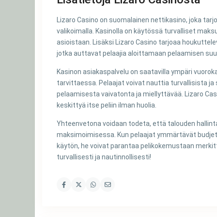
Lizaro Casino on suomalainen nettikasino, joka tarj
valikoimalla. Kasinolla on käytössä turvalliset maksu
asioistaan. Lisäksi Lizaro Casino tarjoaa houkuttel
jotka auttavat pelaajia aloittamaan pelaamisen suu
Kasinon asiakaspalvelu on saatavilla ympäri vuoroka
tarvittaessa. Pelaajat voivat nauttia turvallisista 
pelaamisesta vaivatonta ja miellyttävää. Lizaro Casi
keskittyä itse peliin ilman huolia.
Yhteenvetona voidaan todeta, että talouden hallinta
maksimoimisessa. Kun pelaajat ymmärtävät budjetoin
käytön, he voivat parantaa pelikokemustaan merkitt
turvallisesti ja nautinnollisesti!