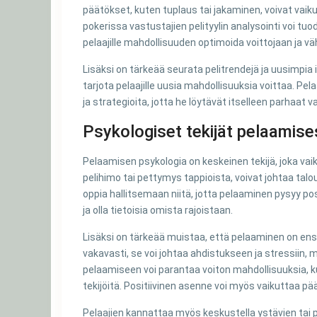
päätökset, kuten tuplaus tai jakaminen, voivat vaik
pokerissa vastustajien pelityylin analysointi voi tu
pelaajille mahdollisuuden optimoida voittojaan ja vä
Lisäksi on tärkeää seurata pelitrendejä ja uusimpia i
tarjota pelaajille uusia mahdollisuuksia voittaa. Pelaaj
ja strategioita, jotta he löytävät itselleen parhaat 
Psykologiset tekijät pelaamis
Pelaamisen psykologia on keskeinen tekijä, joka vai
pelihimo tai pettymys tappioista, voivat johtaa talo
oppia hallitsemaan niitä, jotta pelaaminen pysyy pos
ja olla tietoisia omista rajoistaan.
Lisäksi on tärkeää muistaa, että pelaaminen on ensis
vakavasti, se voi johtaa ahdistukseen ja stressiin
pelaamiseen voi parantaa voiton mahdollisuuksia, ku
tekijöitä. Positiivinen asenne voi myös vaikuttaa p
Pelaajien kannattaa myös keskustella ystävien ta