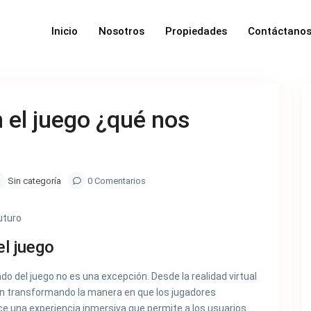
Inicio
Nosotros
Propiedades
Contáctano
 el juego ¿qué nos
Sin categoría
0 Comentarios
uturo
el juego
o del juego no es una excepción. Desde la realidad virtual
stán transformando la manera en que los jugadores
ece una experiencia inmersiva que permite a los usuarios