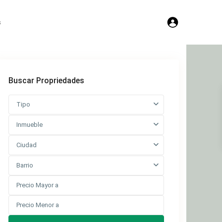
s
Buscar Propriedades
Tipo
Inmueble
Ciudad
Barrio