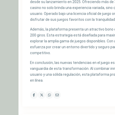
desde su lanzamiento en 2025. Ofreciendo más de 
casino no solo brinda una experiencia variada, sino 
usuario. Operado bajo una licencia oficial de juego 
disfrutar de sus juegos favoritos con la tranquilida
Además, la plataforma presenta un atractivo bono
200 giros. Esta estrategia está diseñada para maxim
explorar la amplia gama de juegos disponibles. Con 
esfuerza por crear un entorno divertido y seguro 
competitivo.
En conclusión, las nuevas tendencias en el juego est
vanguardia de esta transformación. Al combinar in
usuario y una sólida regulación, esta plataforma pro
en línea.