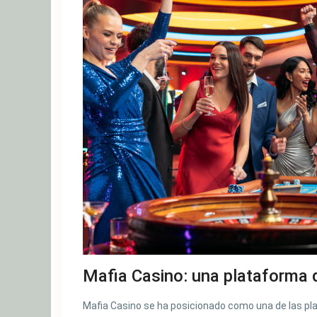
Mafia Casino: una plataforma 
Mafia Casino se ha posicionado como una de las pl