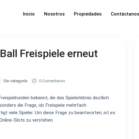
Inicio
Nosotros
Propiedades
Contáctano
all Freispiele erneut
Sin categoría
0 Comentarios
Freispielrunden bekannt, die das Spielerlebnis deutlich
sonders die Frage, ob Freispiele mehrfach
gt viele Spieler. Um diese Frage zu beantworten, ist es
 Online-Slots zu verstehen.