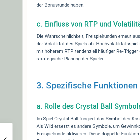
der Bonusrunde haben.
c. Einfluss von RTP und Volatilit
Die Wahrscheinlichkeit, Freispielrunden erneut au
der Volatilität des Spiels ab. Hochvolatilitätsspi
mit höherem RTP tendenziell häufiger Re-Trigger
strategische Planung der Spieler.
3. Spezifische Funktionen 
a. Rolle des Crystal Ball Symbol
Im Spiel Crystal Ball fungiert das Symbol des Kris
Als Wild ersetzt es andere Symbole, um Gewinnkom
Freispielrunde aktivieren. Diese doppelte Funkti