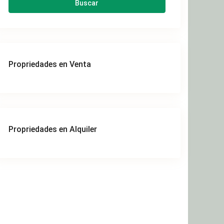
Buscar
Propriedades en Venta
Propriedades en Alquiler