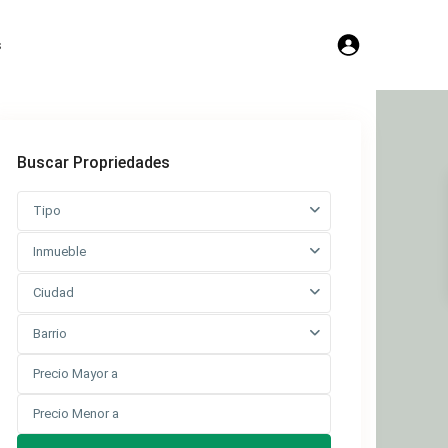
s
Buscar Propriedades
Tipo
Inmueble
Ciudad
Barrio