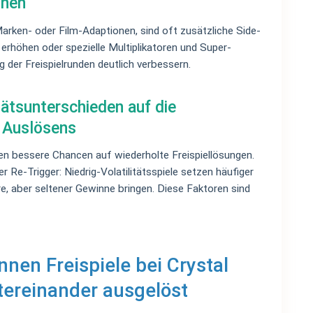
nnen
arken- oder Film-Adaptionen, sind oft zusätzliche Side-
erhöhen oder spezielle Multiplikatoren und Super-
g der Freispielrunden deutlich verbessern.
itätsunterschieden auf die
n Auslösens
en bessere Chancen auf wiederholte Freispiellösungen.
er Re-Trigger: Niedrig-Volatilitätsspiele setzen häufiger
re, aber seltener Gewinne bringen. Diese Faktoren sind
nnen Freispiele bei Crystal
ntereinander ausgelöst