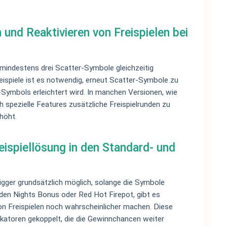
und Reaktivieren von Freispielen bei
 mindestens drei Scatter-Symbole gleichzeitig
reispiele ist es notwendig, erneut Scatter-Symbole zu
-Symbols erleichtert wird. In manchen Versionen, wie
h spezielle Features zusätzliche Freispielrunden zu
höht.
eispiellösung in den Standard- und
rigger grundsätzlich möglich, solange die Symbole
den Nights Bonus oder Red Hot Firepot, gibt es
on Freispielen noch wahrscheinlicher machen. Diese
ikatoren gekoppelt, die die Gewinnchancen weiter