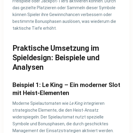
Freispiele oder Jackpot-Tiers aktivieren können. Durch
das gezielte Platzieren oder Sammeln dieser Symbole
können Spieler ihre Gewinnchancen verbessern oder
bestimmte Bonusphasen auslösen, was wiederum die
taktische Tiefe erhöht.
Praktische Umsetzung im
Spieldesign: Beispiele und
Analysen
Beispiel 1: Le King – Ein moderner Slot
mit Heist-Elementen
Moderne Spielautomaten wie
Le King
integrieren
strategische Elemente, die den Heist-Ansatz
widerspiegeln. Der Spielautomat nutzt spezielle
Symbole und Bonusphasen, die durch geschicktes
Management der Einsatzstrategien aktiviert werden.