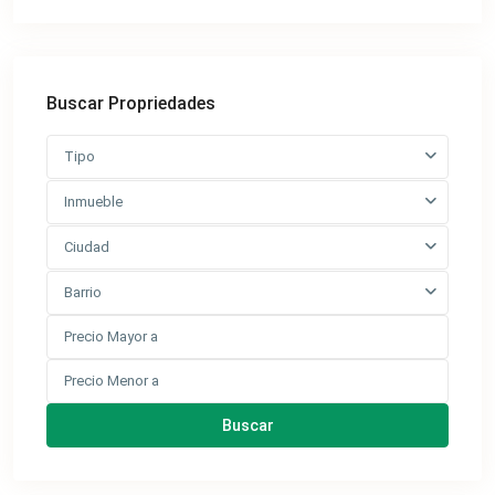
Buscar Propriedades
Tipo
Inmueble
Ciudad
Barrio
Buscar