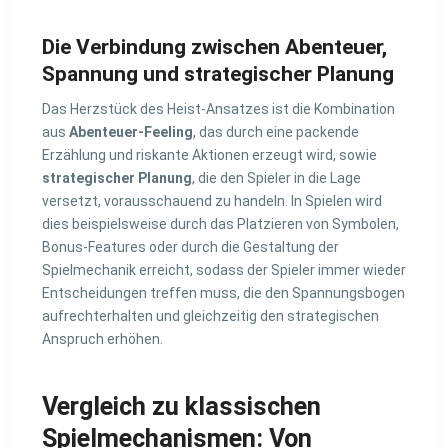
Die Verbindung zwischen Abenteuer,
Spannung und strategischer Planung
Das Herzstück des Heist-Ansatzes ist die Kombination
aus
Abenteuer-Feeling
, das durch eine packende
Erzählung und riskante Aktionen erzeugt wird, sowie
strategischer Planung
, die den Spieler in die Lage
versetzt, vorausschauend zu handeln. In Spielen wird
dies beispielsweise durch das Platzieren von Symbolen,
Bonus-Features oder durch die Gestaltung der
Spielmechanik erreicht, sodass der Spieler immer wieder
Entscheidungen treffen muss, die den Spannungsbogen
aufrechterhalten und gleichzeitig den strategischen
Anspruch erhöhen.
Vergleich zu klassischen
Spielmechanismen: Von