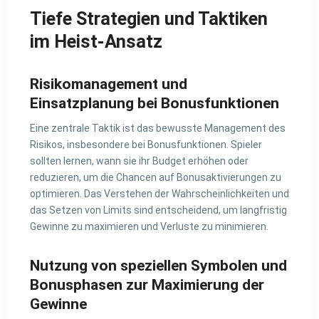
Tiefe Strategien und Taktiken
im Heist-Ansatz
Risikomanagement und
Einsatzplanung bei Bonusfunktionen
Eine zentrale Taktik ist das bewusste Management des
Risikos, insbesondere bei Bonusfunktionen. Spieler
sollten lernen, wann sie ihr Budget erhöhen oder
reduzieren, um die Chancen auf Bonusaktivierungen zu
optimieren. Das Verstehen der Wahrscheinlichkeiten und
das Setzen von Limits sind entscheidend, um langfristig
Gewinne zu maximieren und Verluste zu minimieren.
Nutzung von speziellen Symbolen und
Bonusphasen zur Maximierung der
Gewinne