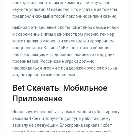
проход, пользователям рекомендуется изучающе
изучить условия. О известно, что играть в автоматы
предпочли каждый второй поклонник онлайн казино.
Выбирая эти дешевые слоты 1xBet либо самые новой
и современные игры с множеством уровню, геймер
может должно уверен в и качестве и в прозрачном
процессе игры. Казино 1xBet постоянно обновляет
свою коллекцию игр, добавляя новинки от ведущих
провайдеров. Российские игроки должно
наслаждаться играми с поддержкой русского языка
и адаптированными правилами.
Bet Скачать: Мобильное
Приложение
Используя их способы, вы сможем обойти блокировку
зеркала 1хбет и получить доступ к работающему
зеркалу на следующий. Блокировка зеркала 1хбет