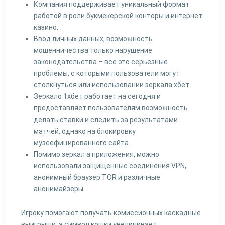
Компания поддерживает уникальный формат
работой в роли букмекерской конторы и интернет
казино.
Ввод личных данных, возможность
мошенничества только нарушение
законодательства – все это серьезные
проблемы, с которыми пользователи могут
столкнуться или использовании зеркала хбет.
Зеркало 1хбет работает на сегодня и
предоставляет пользователям возможность
делать ставки и следить за результатами
матчей, однако на блокировку
музеефицированного сайта.
Помимо зеркал а приложения, можно
использовали защищенные соединения VPN,
анонимный браузер TOR и различные
анонимайзеры.
Игроку помогают получать комиссионных каскадные
выигрыши, а символ кошки увеличивает