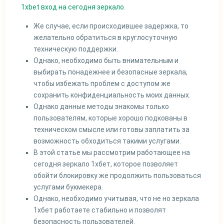
1xbet вход на сегодня зеркало
.
Же случае, если происходившее задержка, то
желательно обратиться в круглосуточную
техническую поддержки.
Однако, необходимо быть внимательным и
выбирать понадежнее и безопасные зеркала,
чтобы избежать проблем с доступом же
сохранить конфиденциальность моих данных.
Однако данные методы знакомы только
пользователям, которые хорошо подкованы в
техническом смысле или готовы заплатить за
возможность обходиться такими услугами.
В этой статье мы рассмотрим работающее на
сегодня зеркало 1хбет, которое позволяет
обойти блокировку же продолжить пользоваться
услугами букмекера.
Однако, необходимо учитывая, что не но зеркала
1хбет работаете стабильно и позволят
безопасность пользователей.