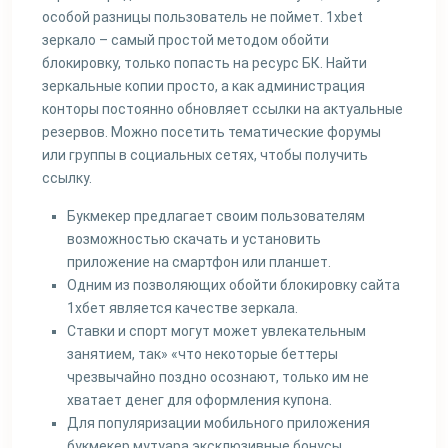
особой разницы пользователь не поймет. 1xbet
зеркало – самый простой методом обойти
блокировку, только попасть на ресурс БК. Найти
зеркальные копии просто, а как администрация
конторы постоянно обновляет ссылки на актуальные
резервов. Можно посетить тематические форумы
или группы в социальных сетях, чтобы получить
ссылку.
Букмекер предлагает своим пользователям
возможностью скачать и установить
приложение на смартфон или планшет.
Одним из позволяющих обойти блокировку сайта
1хбет является качестве зеркала.
Ставки и спорт могут может увлекательным
занятием, так» «что некоторые беттеры
чрезвычайно поздно осознают, только им не
хватает денег для оформления купона.
Для популяризации мобильного приложения
букмекер мутуара эксклюзивные бонусы.