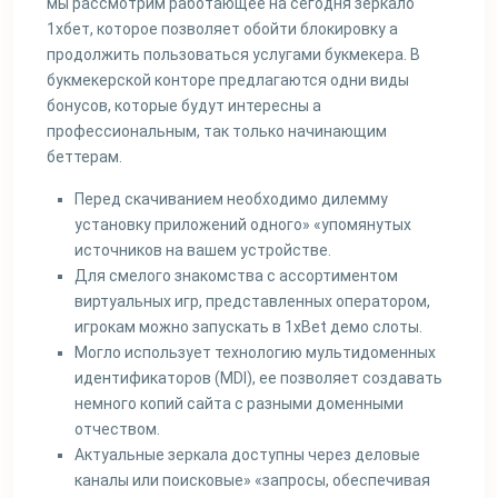
мы рассмотрим работающее на сегодня зеркало
1хбет, которое позволяет обойти блокировку а
продолжить пользоваться услугами букмекера. В
букмекерской конторе предлагаются одни виды
бонусов, которые будут интересны а
профессиональным, так только начинающим
беттерам.
Перед скачиванием необходимо дилемму
установку приложений одного» «упомянутых
источников на вашем устройстве.
Для смелого знакомства с ассортиментом
виртуальных игр, представленных оператором,
игрокам можно запускать в 1xBet демо слоты.
Могло использует технологию мультидоменных
идентификаторов (MDI), ее позволяет создавать
немного копий сайта с разными доменными
отчеством.
Актуальные зеркала доступны через деловые
каналы или поисковые» «запросы, обеспечивая