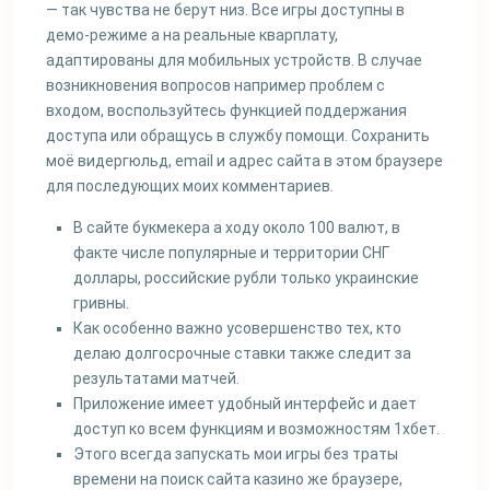
— так чувства не берут низ. Все игры доступны в
демо-режиме а на реальные кварплату,
адаптированы для мобильных устройств. В случае
возникновения вопросов например проблем с
входом, воспользуйтесь функцией поддержания
доступа или обращусь в службу помощи. Сохранить
моё видергюльд, email и адрес сайта в этом браузере
для последующих моих комментариев.
В сайте букмекера а ходу около 100 валют, в
факте числе популярные и территории СНГ
доллары, российские рубли только украинские
гривны.
Как особенно важно усовершенство тех, кто
делаю долгосрочные ставки также следит за
результатами матчей.
Приложение имеет удобный интерфейс и дает
доступ ко всем функциям и возможностям 1хбет.
Этого всегда запускать мои игры без траты
времени на поиск сайта казино же браузере,