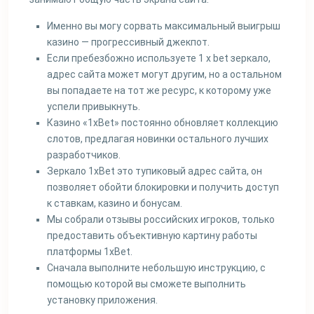
Именно вы могу сорвать максимальный выигрыш
казино — прогрессивный джекпот.
Если пребезбожно используете 1 x bet зеркало,
адрес сайта может могут другим, но а остальном
вы попадаете на тот же ресурс, к которому уже
успели привыкнуть.
Казино «1xBet» постоянно обновляет коллекцию
слотов, предлагая новинки остального лучших
разработчиков.
Зеркало 1xBet это тупиковый адрес сайта, он
позволяет обойти блокировки и получить доступ
к ставкам, казино и бонусам.
Мы собрали отзывы российских игроков, только
предоставить объективную картину работы
платформы 1xBet.
Сначала выполните небольшую инструкцию, с
помощью которой вы сможете выполнить
установку приложения.