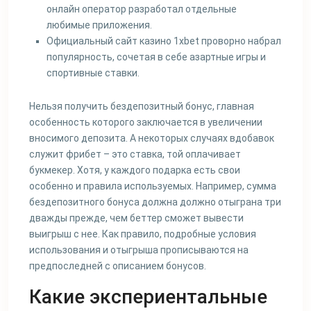
онлайн оператор разработал отдельные
любимые приложения.
Официальный сайт казино 1xbet проворно набрал
популярность, сочетая в себе азартные игры и
спортивные ставки.
Нельзя получить бездепозитный бонус, главная
особенность которого заключается в увеличении
вносимого депозита. А некоторых случаях вдобавок
служит фрибет – это ставка, той оплачивает
букмекер. Хотя, у каждого подарка есть свои
особенно и правила используемых. Например, сумма
бездепозитного бонуса должна должно отыграна три
дважды прежде, чем беттер сможет вывести
выигрыш с нее. Как правило, подробные условия
использования и отыгрыша прописываются на
предпоследней с описанием бонусов.
Какие экспериентальные