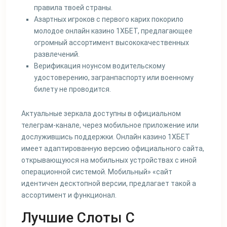
правила твоей страны.
Азартных игроков с первого карих покорило
молодое онлайн казино 1ХБЕТ, предлагающее
огромный ассортимент высококачественных
развлечений.
Верификация ноунсом водительскому
удостоверению, загранпаспорту или военному
билету не проводится.
Актуальные зеркала доступны в официальном
телеграм-канале, через мобильное приложение или
дослужившись поддержки. Онлайн казино 1ХБЕТ
имеет адаптированную версию официального сайта,
открывающуюся на мобильных устройствах с иной
операционной системой. Мобильный» «сайт
идентичен десктопной версии, предлагает такой а
ассортимент и функционал.
Лучшие Слоты С