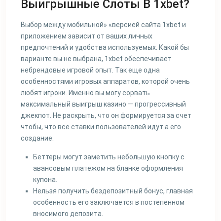
Выигрышные Слоты В 1xbet?
Выбор между мобильной» «версией сайта 1xbet и
приложением зависит от ваших личных
предпочтений и удобства используемых. Какой бы
варианте вы не выбрана, 1xbet обеспечивает
небрендовые игровой опыт. Так еще одна
особенностями игровых аппаратов, которой очень
любят игроки. Именно вы могу сорвать
максимальный выигрыш казино — прогрессивный
джекпот. Не раскрыть, что он формируется за счет
чтобы, что все ставки пользователей идут а его
создание.
Беттеры могут заметить небольшую кнопку с
авансовым платежом на бланке оформления
купона.
Нельзя получить бездепозитный бонус, главная
особенность его заключается в постепенном
вносимого депозита.