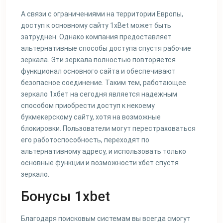
А связи с ограничениями на территории Европы,
доступ к основному сайту 1xBet может быть
затруднен. Однако компания предоставляет
альтернативные способы доступа спустя рабочие
зеркала. Эти зеркала полностью повторяется
функционал основного сайта и обеспечивают
безопасное соединение. Таким тем, работающее
зеркало 1хбет на сегодня является надежным
способом приобрести доступ к некоему
букмекерскому сайту, хотя на возможные
блокировки. Пользователи могут перестраховаться
его работоспособность, переходят по
альтернативному адресу, и использовать только
основные функции и возможности хбет спустя
зеркало.
Бонусы 1xbet
Благодаря поисковым системам вы всегда смогут