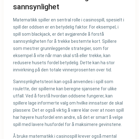
sannsynlighet
Matematikk spiller en sentral rolle i casinospill, spesielt i
spill der oddsen er en betydelig faktor. For eksempel, i
spill som blackjack, er det avgjørende å forstå
sannsynligheten for å trekke bestemte kort. Spillere
som mestrer grunnleggende strategier, som for
eksempel å vite når man skal stå eller trekke, kan
redusere husets fordel betydelig. Dette kan ha stor
innvirkning på den totale vinnerprosenten over tid.
Sannsynlighetsteori kan også anvendes i spill som
roulette, der spillerne kan beregne sjansene for ulike
utfall. Ved å forstå hvordan oddsene fungerer, kan
spillere lage informerte valg om hvilke innsatser de skal
plassere. Det er også viktig å være klar over at noen spill
har høyere husfordel enn andre, så det er smart å velge
spill med lavere husfordel for å maksimere gevinstene.
Å bruke matematikk i casinospill krever også mental