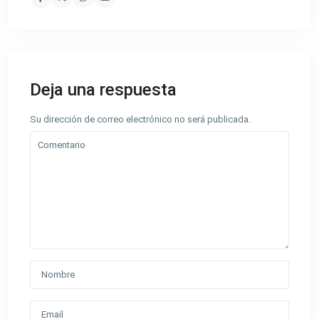
Deja una respuesta
Su dirección de correo electrónico no será publicada.