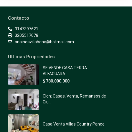
Contacto
3147397621
3205517078
anainesvillabona@hotmail.com
Ultimas Propriedades
SE VENDE CASA TERRA
ALFAGUARA
$ 780.000.000
Clon: Casas, Venta, Remansos de
Ciu...
Casa Venta Villas Country Pance