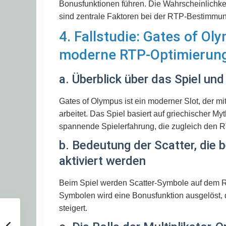
Bonusfunktionen führen. Die Wahrscheinlichkeit
sind zentrale Faktoren bei der RTP-Bestimmun
4. Fallstudie: Gates of Oly
moderne RTP-Optimierun
a. Überblick über das Spiel un
Gates of Olympus ist ein moderner Slot, der m
arbeitet. Das Spiel basiert auf griechischer My
spannende Spielerfahrung, die zugleich den R
b. Bedeutung der Scatter, die
aktiviert werden
Beim Spiel werden Scatter-Symbole auf dem R
Symbolen wird eine Bonusfunktion ausgelöst,
steigert.