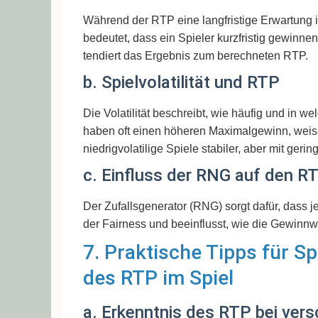
Während der RTP eine langfristige Erwartung i
bedeutet, dass ein Spieler kurzfristig gewinne
tendiert das Ergebnis zum berechneten RTP.
b. Spielvolatilität und RTP
Die Volatilität beschreibt, wie häufig und in 
haben oft einen höheren Maximalgewinn, weis
niedrigvolatilige Spiele stabiler, aber mit ger
c. Einfluss der RNG auf den R
Der Zufallsgenerator (RNG) sorgt dafür, dass jed
der Fairness und beeinflusst, wie die Gewinn
7. Praktische Tipps für S
des RTP im Spiel
a. Erkenntnis des RTP bei ver