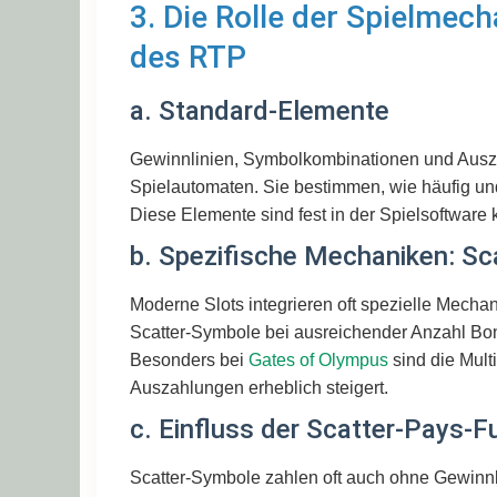
3. Die Rolle der Spielmec
des RTP
a. Standard-Elemente
Gewinnlinien, Symbolkombinationen und Ausza
Spielautomaten. Sie bestimmen, wie häufig u
Diese Elemente sind fest in der Spielsoftware 
b. Spezifische Mechaniken: Scat
Moderne Slots integrieren oft spezielle Mecha
Scatter-Symbole bei ausreichender Anzahl Bonu
Besonders bei
Gates of Olympus
sind die Mult
Auszahlungen erheblich steigert.
c. Einfluss der Scatter-Pays-F
Scatter-Symbole zahlen oft auch ohne Gewinnl