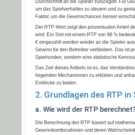
Durchschnitt an die Spieler zurückgibt. Für Gl
um das Spielverhalten zu steuern und zu gesta
Faktor, um die Gewinnchancen besser einschä
Der RTP-Wert zeigt den prozentualen Anteil der
wird. Ein Slot mit einem RTP von 96 % bedeute
€ eingezahlt werden wieder an die Spieler aus
Gewinn für den Betreiber verbleiben. Das ist j
Spielrunden, sondern eine statistische Kennzah
Das Ziel dieses Artikels ist es, das Verständn
liegenden Mechanismen zu erklären und anha
Einblicke zu bieten.
2. Grundlagen des RTP in
a. Wie wird der RTP berechnet
Die Berechnung des RTP basiert auf mathemat
Gewinnkombinationen und deren Wahrscheinlic