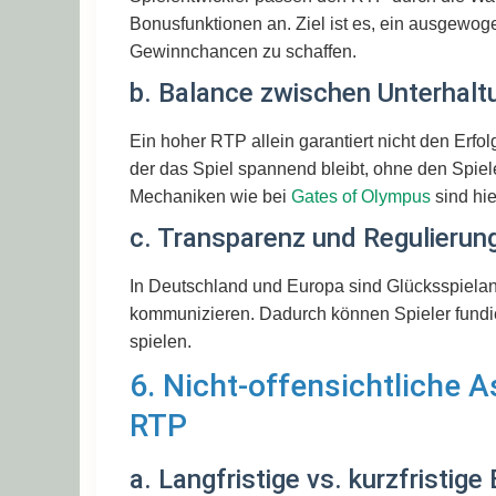
Bonusfunktionen an. Ziel ist es, ein ausgewo
Gewinnchancen zu schaffen.
b. Balance zwischen Unterhalt
Ein hoher RTP allein garantiert nicht den Erfol
der das Spiel spannend bleibt, ohne den Spiel
Mechaniken wie bei
Gates of Olympus
sind hie
c. Transparenz und Regulierun
In Deutschland und Europa sind Glücksspielanb
kommunizieren. Dadurch können Spieler fundie
spielen.
6. Nicht-offensichtliche 
RTP
a. Langfristige vs. kurzfristige