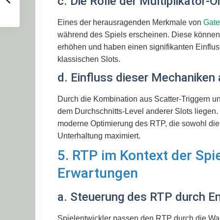
c. Die Rolle der Multiplikator-O
Eines der herausragenden Merkmale von
Gate
während des Spiels erscheinen. Diese könne
erhöhen und haben einen signifikanten Einflus
klassischen Slots.
d. Einfluss dieser Mechaniken
Durch die Kombination aus Scatter-Triggern un
dem Durchschnitts-Level anderer Slots liegen.
moderne Optimierung des RTP, die sowohl die
Unterhaltung maximiert.
5. RTP im Kontext der Spi
Erwartungen
a. Steuerung des RTP durch En
Spielentwickler passen den RTP durch die Wa