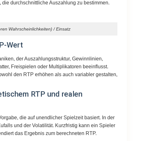
, die durchschnittliche Auszahlung zu bestimmen.
en Wahrscheinlichkeiten) / Einsatz
TP-Wert
iken, der Auszahlungsstruktur, Gewinnlinien,
r, Freispielen oder Multiplikatoren beeinflusst.
wohl den RTP erhöhen als auch variabler gestalten,
etischem RTP und realen
rgabe, die auf unendlicher Spielzeit basiert. In der
alls und der Volatilität. Kurzfristig kann ein Spieler
 tendiert das Ergebnis zum berechneten RTP.