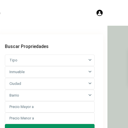
s
Buscar Propriedades
Tipo
Inmueble
Ciudad
Barrio