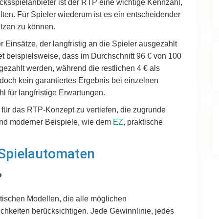
ücksspielanbieter ist der RTP eine wichtige Kennzahl,
lten. Für Spieler wiederum ist es ein entscheidender
tzen zu können.
 Einsätze, der langfristig an die Spieler ausgezahlt
t beispielsweise, dass im Durchschnitt 96 € von 100
gezahlt werden, während die restlichen 4 € als
edoch kein garantiertes Ergebnis bei einzelnen
l für langfristige Erwartungen.
is für das RTP-Konzept zu vertiefen, die zugrunde
nd moderner Beispiele, wie dem
EZ
, praktische
 Spielautomaten
?
ischen Modellen, die alle möglichen
hkeiten berücksichtigen. Jede Gewinnlinie, jedes