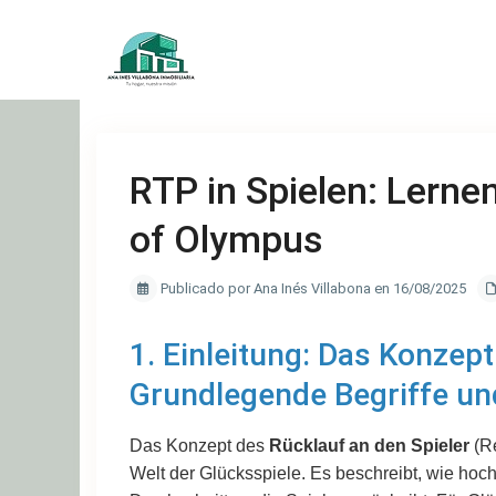
RTP in Spielen: Lerne
of Olympus
Publicado por Ana Inés Villabona en 16/08/2025
1. Einleitung: Das Konzept
Grundlegende Begriffe u
Das Konzept des
Rücklauf an den Spieler
(Re
Welt der Glücksspiele. Es beschreibt, wie hoch 