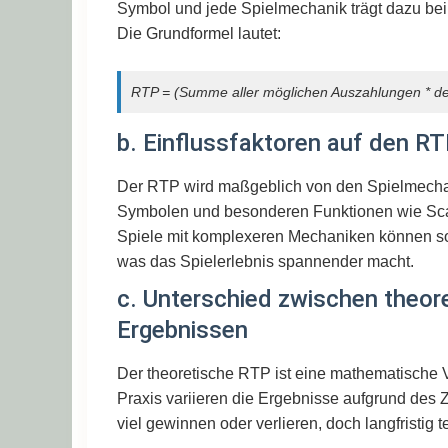
Symbol und jede Spielmechanik trägt dazu bei
Die Grundformel lautet:
RTP = (Summe aller möglichen Auszahlungen * der
b. Einflussfaktoren auf den R
Der RTP wird maßgeblich von den Spielmechan
Symbolen und besonderen Funktionen wie Scatte
Spiele mit komplexeren Mechaniken können so
was das Spielerlebnis spannender macht.
c. Unterschied zwischen theor
Ergebnissen
Der theoretische RTP ist eine mathematische Vo
Praxis variieren die Ergebnisse aufgrund des Zuf
viel gewinnen oder verlieren, doch langfristig