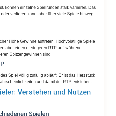
st, können einzelne Spielrunden stark variieren. Das
n oder verlieren kann, aber über viele Spiele hinweg
welcher Höhe Gewinne auftreten. Hochvolatilige Spiele
en aber einen niedrigeren RTP auf, während
ingeren Spitzengewinnen sind.
TP
es Spiel völlig zufällig abläuft. Er ist das Herzstück
wahrscheinlichkeiten und damit der RTP entstehen.
pieler: Verstehen und Nutzen
schiedenen Spielen