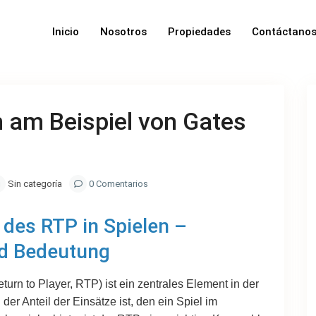
Inicio
Nosotros
Propiedades
Contáctano
n am Beispiel von Gates
Sin categoría
0 Comentarios
 des RTP in Spielen –
nd Bedeutung
turn to Player, RTP) ist ein zentrales Element in der
der Anteil der Einsätze ist, den ein Spiel im