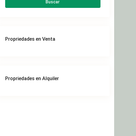
Buscar
Propriedades en Venta
Propriedades en Alquiler