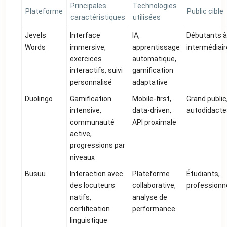
Principales
Technologies
Plateforme
Public cible
caractéristiques
utilisées
Jevels
Interface
IA,
Débutants à
Words
immersive,
apprentissage
intermédiai
exercices
automatique,
interactifs, suivi
gamification
personnalisé
adaptative
Duolingo
Gamification
Mobile-first,
Grand public
intensive,
data-driven,
autodidacte
communauté
API proximale
active,
progressions par
niveaux
Busuu
Interaction avec
Plateforme
Étudiants,
des locuteurs
collaborative,
professionn
natifs,
analyse de
certification
performance
linguistique