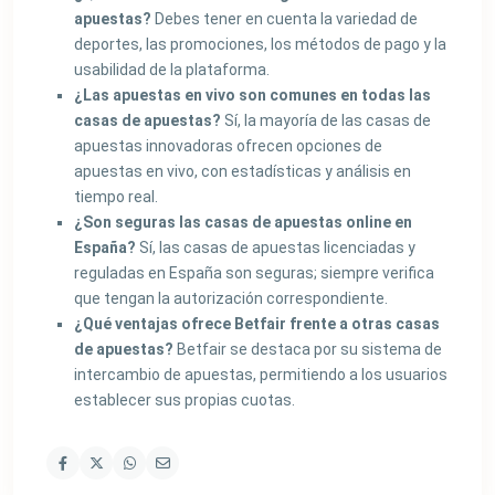
apuestas?
Debes tener en cuenta la variedad de
deportes, las promociones, los métodos de pago y la
usabilidad de la plataforma.
¿Las apuestas en vivo son comunes en todas las
casas de apuestas?
Sí, la mayoría de las casas de
apuestas innovadoras ofrecen opciones de
apuestas en vivo, con estadísticas y análisis en
tiempo real.
¿Son seguras las casas de apuestas online en
España?
Sí, las casas de apuestas licenciadas y
reguladas en España son seguras; siempre verifica
que tengan la autorización correspondiente.
¿Qué ventajas ofrece Betfair frente a otras casas
de apuestas?
Betfair se destaca por su sistema de
intercambio de apuestas, permitiendo a los usuarios
establecer sus propias cuotas.