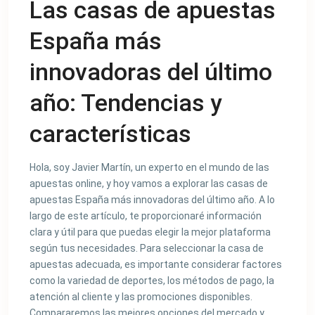
Las casas de apuestas
España más
innovadoras del último
año: Tendencias y
características
Hola, soy Javier Martín, un experto en el mundo de las
apuestas online, y hoy vamos a explorar las casas de
apuestas España más innovadoras del último año. A lo
largo de este artículo, te proporcionaré información
clara y útil para que puedas elegir la mejor plataforma
según tus necesidades. Para seleccionar la casa de
apuestas adecuada, es importante considerar factores
como la variedad de deportes, los métodos de pago, la
atención al cliente y las promociones disponibles.
Compararemos las mejores opciones del mercado y