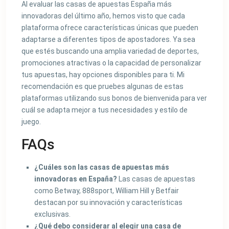
Al evaluar las casas de apuestas España más
innovadoras del último año, hemos visto que cada
plataforma ofrece características únicas que pueden
adaptarse a diferentes tipos de apostadores. Ya sea
que estés buscando una amplia variedad de deportes,
promociones atractivas o la capacidad de personalizar
tus apuestas, hay opciones disponibles para ti. Mi
recomendación es que pruebes algunas de estas
plataformas utilizando sus bonos de bienvenida para ver
cuál se adapta mejor a tus necesidades y estilo de
juego.
FAQs
¿Cuáles son las casas de apuestas más
innovadoras en España?
Las casas de apuestas
como Betway, 888sport, William Hill y Betfair
destacan por su innovación y características
exclusivas.
¿Qué debo considerar al elegir una casa de