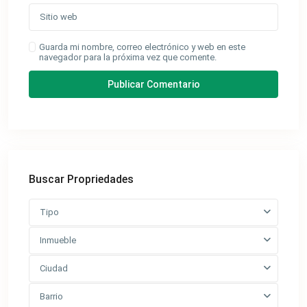
Guarda mi nombre, correo electrónico y web en este
navegador para la próxima vez que comente.
Buscar Propriedades
Tipo
Inmueble
Ciudad
Barrio