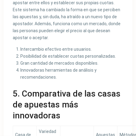
apostar entre ellos y establecer sus propias cuotas.
Este sistema ha cambiado la forma en que se perciben
las apuestas y, sin duda, ha atraído a un nuevo tipo de
apostador. Además, funciona como un mercado, donde
las personas pueden elegir el precio al que desean
apostar o aceptar.
Intercambio efectivo entre usuarios.
Posibilidad de establecer cuotas personalizadas.
Gran cantidad de mercados disponibles.
Innovadoras herramientas de análisis y
recomendaciones.
5. Comparativa de las casas
de apuestas más
innovadoras
Variedad
Casa de
Apuestas
Métodos