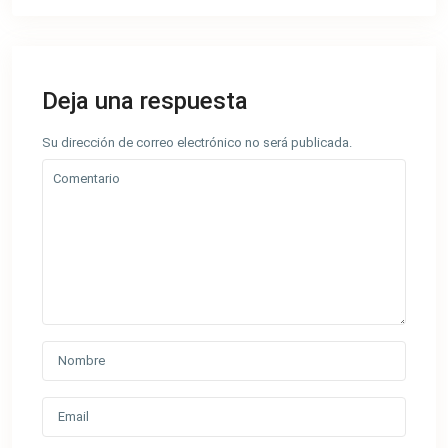
Deja una respuesta
Su dirección de correo electrónico no será publicada.