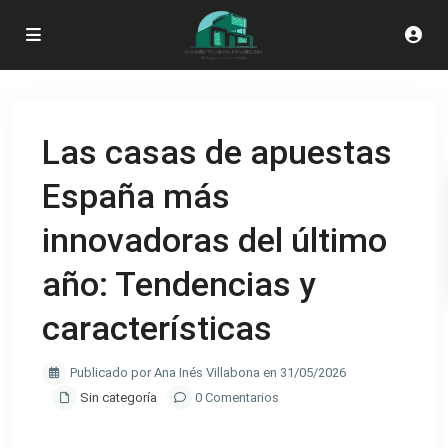
Las casas de apuestas
España más
innovadoras del último
año: Tendencias y
características
Publicado por Ana Inés Villabona en 31/05/2026
Sin categoría
0 Comentarios