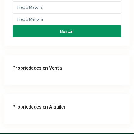
Buscar
Propriedades en Venta
Propriedades en Alquiler