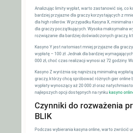
Analizując limity wypłat, warto zastanowić się, co
bardziej przyjazne dla graczy korzystających z mni
dla high rollerów. W przypadku Kasyna X, minimalna
dla graczy początkujących. Wysoka maksymalna wyp
rozwiązanie dla bardziej doświadczonych graczy, k
Kasyno Y jest natomiast mniej przyjazne dla grac
wypłatę – 100 zł. Jednak dla bardziej wymagających
000 zł, choć czas realizacji wynosi aż 72 godziny.
Kasyno Z wyróżnia się najniższą minimalną wypłatą
graczy, którzy chcą spróbować różnych gier online
wypłaty wynoszący aż 20 000 zł oraz natychmiastowy
najlepszych opcji dostępnych na rynku
kasyno onlin
Czynniki do rozważenia p
BLIK
Podczas wybierania kasyna online, warto zwrócić u