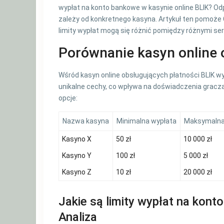
wypłat na konto bankowe w kasynie online BLIK? Odp
zależy od konkretnego kasyna. Artykuł ten pomoże C
limity wypłat mogą się różnić pomiędzy różnymi se
Porównanie kasyn online 
Wśród kasyn online obsługujących płatności BLIK wy
unikalne cechy, co wpływa na doświadczenia gracza 
opcje:
Nazwa kasyna
Minimalna wypłata
Maksymalna
Kasyno X
50 zł
10 000 zł
Kasyno Y
100 zł
5 000 zł
Kasyno Z
10 zł
20 000 zł
Jakie są limity wypłat na kont
Analiza