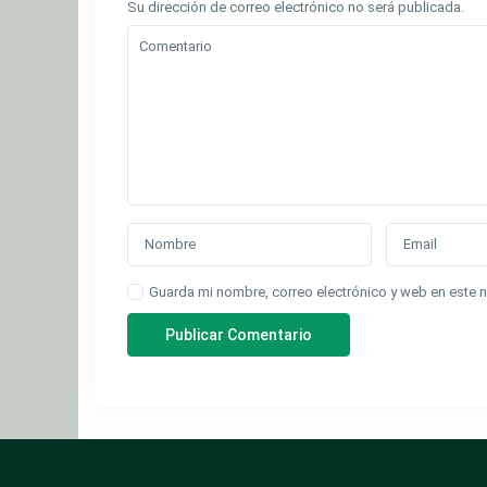
Su dirección de correo electrónico no será publicada.
Guarda mi nombre, correo electrónico y web en este 