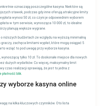
 konkretnie oznaczają poszczególne kasyna. Niektóre są
ejszych stawek, podczas gdy inne oferują atrakcyjne limity
 wypłata wynosi 50 zł, co czyni je odpowiednim wyborem
łata w tym serwisie, wynosząca 10 000 zł, to idealne
tórzy planują większe wygrane.
zy o niższych budżetach ze względu na wyższą minimalną
 graczy, zachęca limitami wypłat, które mogą osiągać 5
 Warto wziąć to pod uwagę przy wyborze kasyna.
, wynoszącą tylko 10 zł. To doskonałe miejsce dla nowych
 bez dużych wydatków. Co więcej, maksymalny limit
 czas realizacji sprawiają, że jest to jedna z
e płatność blik
.
rzy wyborze kasyna online
wagę na kilka kluczowych czynników. Oto lista