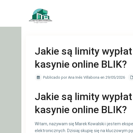
Jakie są limity wypł
kasynie online BLIK?
Publicado por Ana Inés Villabona en 29/05/2026
Jakie są limity wypł
kasynie online BLIK?
Witam, nazywam się Marek Kowalski i jestem ekspert
elektronicznych. Dzisiaj skupię się na kluczowym pyt