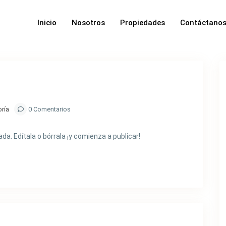
Inicio
Nosotros
Propiedades
Contáctano
oría
0 Comentarios
a. Edítala o bórrala ¡y comienza a publicar!