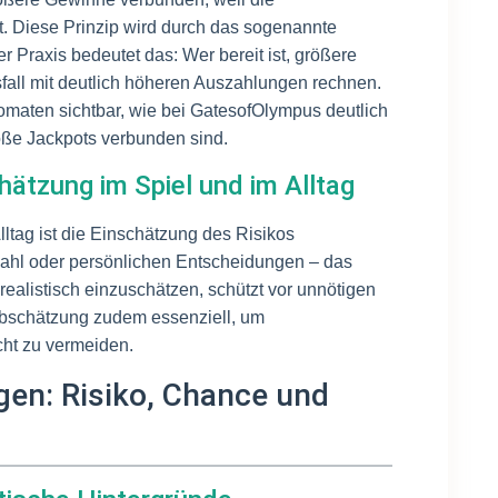
st. Diese Prinzip wird durch das sogenannte
r Praxis bedeutet das: Wer bereit ist, größere
sfall mit deutlich höheren Auszahlungen rechnen.
omaten sichtbar, wie bei GatesofOlympus deutlich
oße Jackpots verbunden sind.
ätzung im Spiel und im Alltag
lltag ist die Einschätzung des Risikos
wahl oder persönlichen Entscheidungen – das
 realistisch einzuschätzen, schützt vor unnötigen
oabschätzung zudem essenziell, um
cht zu vermeiden.
gen: Risiko, Chance und