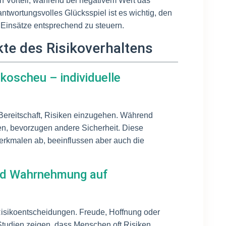
ein Vorteil, während bei negativem Wert das
antwortungsvolles Glücksspiel ist es wichtig, den
Einsätze entsprechend zu steuern.
te des Risikoverhaltens
ikoscheu – individuelle
 Bereitschaft, Risiken einzugehen. Während
n, bevorzugen andere Sicherheit. Diese
rkmalen ab, beeinflussen aber auch die
und Wahrnehmung auf
Risikoentscheidungen. Freude, Hoffnung oder
Studien zeigen, dass Menschen oft Risiken