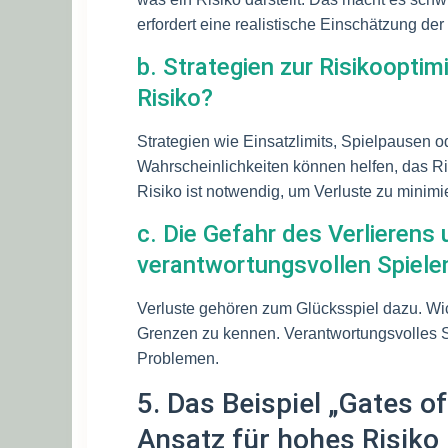
erfordert eine realistische Einschätzung d
b. Strategien zur Risikooptim
Risiko?
Strategien wie Einsatzlimits, Spielpausen o
Wahrscheinlichkeiten können helfen, das R
Risiko ist notwendig, um Verluste zu minim
c. Die Gefahr des Verlierens
verantwortungsvollen Spiele
Verluste gehören zum Glücksspiel dazu. Wich
Grenzen zu kennen. Verantwortungsvolles Sp
Problemen.
5. Das Beispiel „Gates 
Ansatz für hohes Risiko