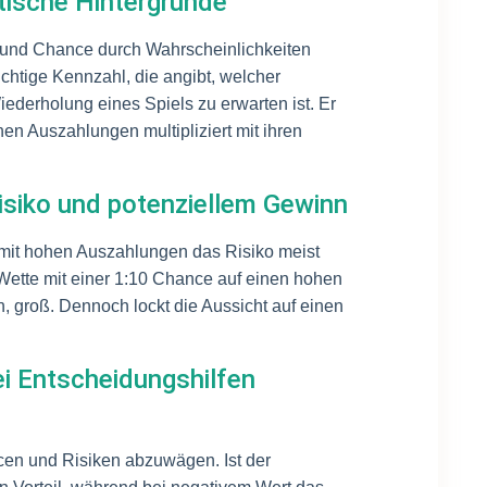
tische Hintergründe
o und Chance durch Wahrscheinlichkeiten
chtige Kennzahl, die angibt, welcher
ederholung eines Spiels zu erwarten ist. Er
en Auszahlungen multipliziert mit ihren
isiko und potenziellem Gewinn
 mit hohen Auszahlungen das Risiko meist
r Wette mit einer 1:10 Chance auf einen hohen
n, groß. Dennoch lockt die Aussicht auf einen
ei Entscheidungshilfen
ncen und Risiken abzuwägen. Ist der