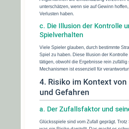
unterschätzen, wenn sie auf Gewinn hoffen,
Verlusten haben.
c. Die Illusion der Kontrolle
Spielverhalten
Viele Spieler glauben, durch bestimmte Stra
Spiel zu haben. Diese Illusion der Kontrolle
tätigen, obwohl die Ergebnisse rein zufälli
Mechanismen ist essenziell für verantwortu
4. Risiko im Kontext vo
und Gefahren
a. Der Zufallsfaktor und sei
Glücksspiele sind vom Zufall geprägt. Trotz
was ein Risiko darstellt. Das macht es schw