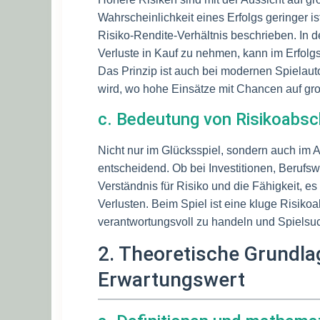
Wahrscheinlichkeit eines Erfolgs geringer i
Risiko-Rendite-Verhältnis beschrieben. In de
Verluste in Kauf zu nehmen, kann im Erfolg
Das Prinzip ist auch bei modernen Spielaut
wird, wo hohe Einsätze mit Chancen auf gr
c. Bedeutung von Risikoabsch
Nicht nur im Glücksspiel, sondern auch im A
entscheidend. Ob bei Investitionen, Berufs
Verständnis für Risiko und die Fähigkeit, es
Verlusten. Beim Spiel ist eine kluge Risik
verantwortungsvoll zu handeln und Spielsu
2. Theoretische Grundla
Erwartungswert