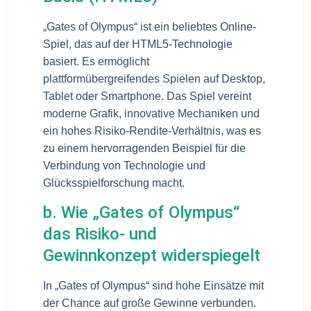
„Gates of Olympus“ ist ein beliebtes Online-
Spiel, das auf der HTML5-Technologie
basiert. Es ermöglicht
plattformübergreifendes Spielen auf Desktop,
Tablet oder Smartphone. Das Spiel vereint
moderne Grafik, innovative Mechaniken und
ein hohes Risiko-Rendite-Verhältnis, was es
zu einem hervorragenden Beispiel für die
Verbindung von Technologie und
Glücksspielforschung macht.
b. Wie „Gates of Olympus“
das Risiko- und
Gewinnkonzept widerspiegelt
In „Gates of Olympus“ sind hohe Einsätze mit
der Chance auf große Gewinne verbunden.