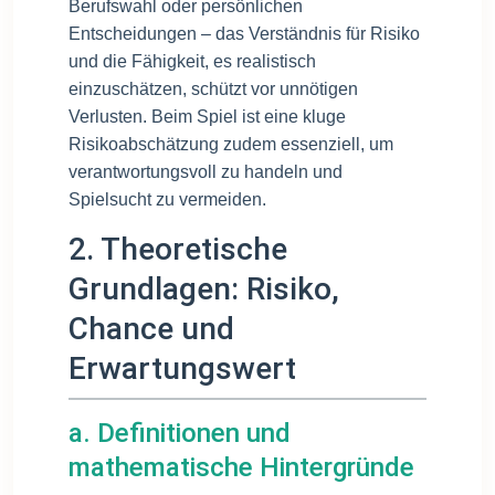
Berufswahl oder persönlichen
Entscheidungen – das Verständnis für Risiko
und die Fähigkeit, es realistisch
einzuschätzen, schützt vor unnötigen
Verlusten. Beim Spiel ist eine kluge
Risikoabschätzung zudem essenziell, um
verantwortungsvoll zu handeln und
Spielsucht zu vermeiden.
2. Theoretische
Grundlagen: Risiko,
Chance und
Erwartungswert
a. Definitionen und
mathematische Hintergründe