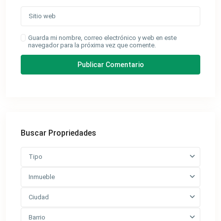
Guarda mi nombre, correo electrónico y web en este
navegador para la próxima vez que comente.
Buscar Propriedades
Tipo
Inmueble
Ciudad
Barrio