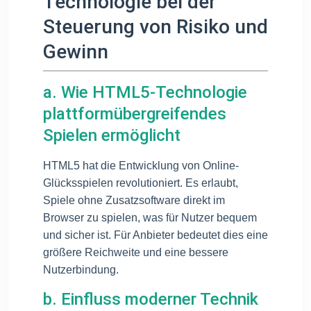
Technologie bei der
Steuerung von Risiko und
Gewinn
a. Wie HTML5-Technologie
plattformübergreifendes
Spielen ermöglicht
HTML5 hat die Entwicklung von Online-
Glücksspielen revolutioniert. Es erlaubt,
Spiele ohne Zusatzsoftware direkt im
Browser zu spielen, was für Nutzer bequem
und sicher ist. Für Anbieter bedeutet dies eine
größere Reichweite und eine bessere
Nutzerbindung.
b. Einfluss moderner Technik