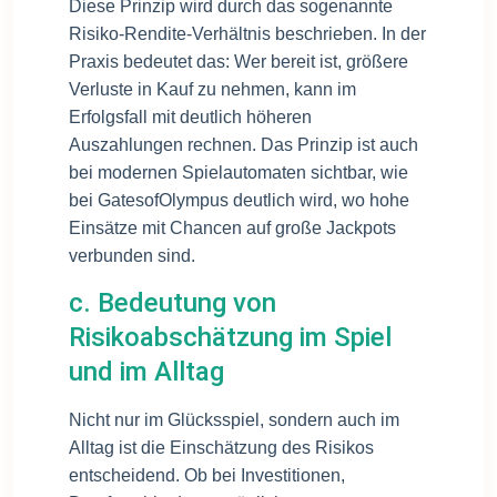
Diese Prinzip wird durch das sogenannte
Risiko-Rendite-Verhältnis beschrieben. In der
Praxis bedeutet das: Wer bereit ist, größere
Verluste in Kauf zu nehmen, kann im
Erfolgsfall mit deutlich höheren
Auszahlungen rechnen. Das Prinzip ist auch
bei modernen Spielautomaten sichtbar, wie
bei GatesofOlympus deutlich wird, wo hohe
Einsätze mit Chancen auf große Jackpots
verbunden sind.
c. Bedeutung von
Risikoabschätzung im Spiel
und im Alltag
Nicht nur im Glücksspiel, sondern auch im
Alltag ist die Einschätzung des Risikos
entscheidend. Ob bei Investitionen,