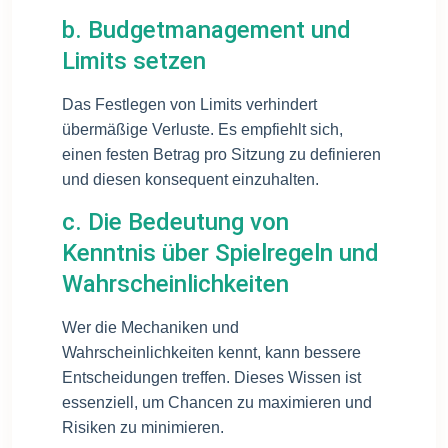
b. Budgetmanagement und
Limits setzen
Das Festlegen von Limits verhindert
übermäßige Verluste. Es empfiehlt sich,
einen festen Betrag pro Sitzung zu definieren
und diesen konsequent einzuhalten.
c. Die Bedeutung von
Kenntnis über Spielregeln und
Wahrscheinlichkeiten
Wer die Mechaniken und
Wahrscheinlichkeiten kennt, kann bessere
Entscheidungen treffen. Dieses Wissen ist
essenziell, um Chancen zu maximieren und
Risiken zu minimieren.