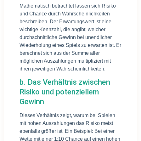
Mathematisch betrachtet lassen sich Risiko
und Chance durch Wahrscheinlichkeiten
beschreiben. Der Erwartungswert ist eine
wichtige Kennzahl, die angibt, welcher
durchschnittliche Gewinn bei unendlicher
Wiederholung eines Spiels zu erwarten ist. Er
berechnet sich aus der Summe aller
möglichen Auszahlungen multipliziert mit
ihren jeweiligen Wahrscheinlichkeiten.
b. Das Verhältnis zwischen
Risiko und potenziellem
Gewinn
Dieses Verhältnis zeigt, warum bei Spielen
mit hohen Auszahlungen das Risiko meist
ebenfalls größer ist. Ein Beispiel: Bei einer
Wette mit einer 1:10 Chance auf einen hohen