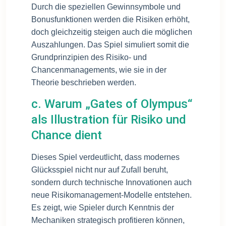
Durch die speziellen Gewinnsymbole und
Bonusfunktionen werden die Risiken erhöht,
doch gleichzeitig steigen auch die möglichen
Auszahlungen. Das Spiel simuliert somit die
Grundprinzipien des Risiko- und
Chancenmanagements, wie sie in der
Theorie beschrieben werden.
c. Warum „Gates of Olympus“
als Illustration für Risiko und
Chance dient
Dieses Spiel verdeutlicht, dass modernes
Glücksspiel nicht nur auf Zufall beruht,
sondern durch technische Innovationen auch
neue Risikomanagement-Modelle entstehen.
Es zeigt, wie Spieler durch Kenntnis der
Mechaniken strategisch profitieren können,