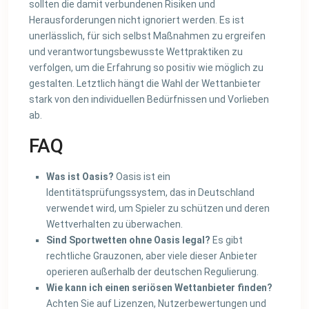
sollten die damit verbundenen Risiken und
Herausforderungen nicht ignoriert werden. Es ist
unerlässlich, für sich selbst Maßnahmen zu ergreifen
und verantwortungsbewusste Wettpraktiken zu
verfolgen, um die Erfahrung so positiv wie möglich zu
gestalten. Letztlich hängt die Wahl der Wettanbieter
stark von den individuellen Bedürfnissen und Vorlieben
ab.
FAQ
Was ist Oasis?
Oasis ist ein
Identitätsprüfungssystem, das in Deutschland
verwendet wird, um Spieler zu schützen und deren
Wettverhalten zu überwachen.
Sind Sportwetten ohne Oasis legal?
Es gibt
rechtliche Grauzonen, aber viele dieser Anbieter
operieren außerhalb der deutschen Regulierung.
Wie kann ich einen seriösen Wettanbieter finden?
Achten Sie auf Lizenzen, Nutzerbewertungen und