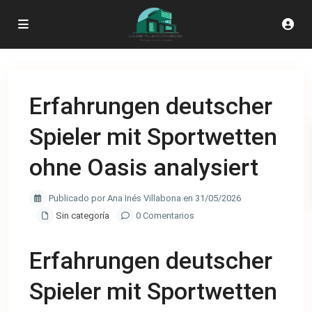
Erfahrungen deutscher
Spieler mit Sportwetten
ohne Oasis analysiert
Publicado por Ana Inés Villabona en 31/05/2026
Sin categoría
0 Comentarios
Erfahrungen deutscher
Spieler mit Sportwetten