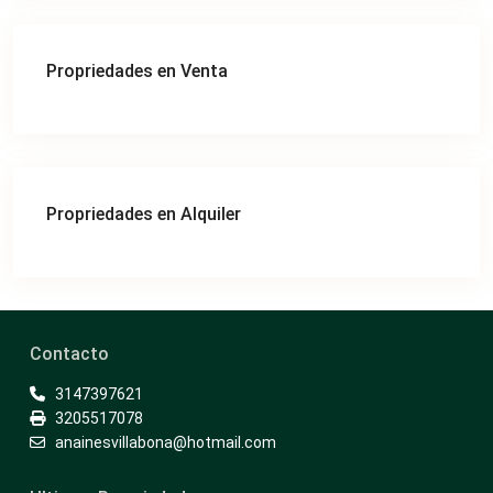
Propriedades en Venta
Propriedades en Alquiler
Contacto
3147397621
3205517078
anainesvillabona@hotmail.com