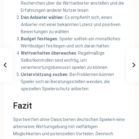
Recherchen über die Wettanbieter anstellen und die
Erfahrungen anderer Nutzer lesen.
Den Anbieter wählen:
Es empfiehlt sich, einen
Anbieter mit einer bekannten Lizenz und positiven
Bewertungen zu wählen.
Budget festlegen:
Spieler sollten ein monatliches
Wettbudget festlegen und sich daran halten.
Wettverhalten überwachen:
Regelmäßige
Selbstkontrollen sind wichtig, um
verantwortungsbewusst spielen zu können.
Unterstützung suchen:
Bei Problemen können
Spieler sich an Beratungsstellen wenden, die
speziellen Spielerschutz anbieten.
Fazit
Sportwetten ohne Oasis bieten deutschen Spielern eine
alternative Wettumgebung mit vielfältigen
Möglichkeiten und potenziellen Vorteilen. Dennoch