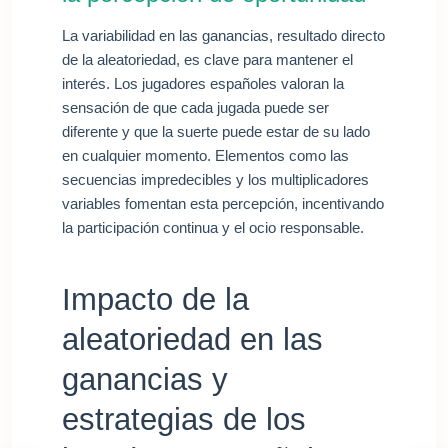
La variabilidad en las ganancias, resultado directo
de la aleatoriedad, es clave para mantener el
interés. Los jugadores españoles valoran la
sensación de que cada jugada puede ser
diferente y que la suerte puede estar de su lado
en cualquier momento. Elementos como las
secuencias impredecibles y los multiplicadores
variables fomentan esta percepción, incentivando
la participación continua y el ocio responsable.
Impacto de la
aleatoriedad en las
ganancias y
estrategias de los