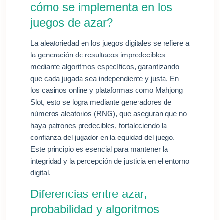
cómo se implementa en los
juegos de azar?
La aleatoriedad en los juegos digitales se refiere a
la generación de resultados impredecibles
mediante algoritmos específicos, garantizando
que cada jugada sea independiente y justa. En
los casinos online y plataformas como Mahjong
Slot, esto se logra mediante generadores de
números aleatorios (RNG), que aseguran que no
haya patrones predecibles, fortaleciendo la
confianza del jugador en la equidad del juego.
Este principio es esencial para mantener la
integridad y la percepción de justicia en el entorno
digital.
Diferencias entre azar,
probabilidad y algoritmos