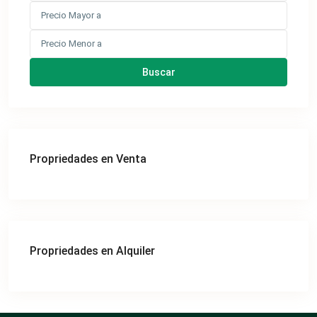
Buscar
Propriedades en Venta
Propriedades en Alquiler