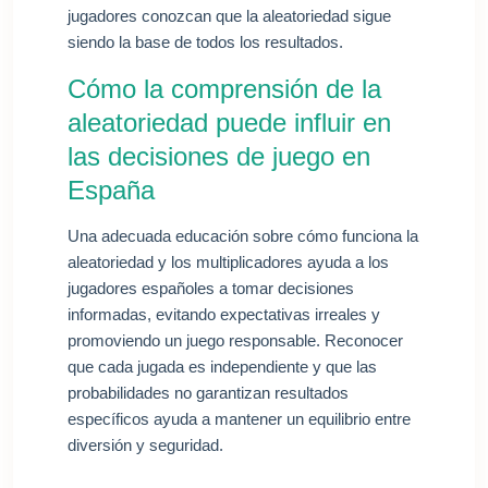
jugadores conozcan que la aleatoriedad sigue
siendo la base de todos los resultados.
Cómo la comprensión de la
aleatoriedad puede influir en
las decisiones de juego en
España
Una adecuada educación sobre cómo funciona la
aleatoriedad y los multiplicadores ayuda a los
jugadores españoles a tomar decisiones
informadas, evitando expectativas irreales y
promoviendo un juego responsable. Reconocer
que cada jugada es independiente y que las
probabilidades no garantizan resultados
específicos ayuda a mantener un equilibrio entre
diversión y seguridad.