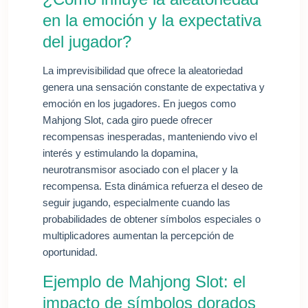
en la emoción y la expectativa
del jugador?
La imprevisibilidad que ofrece la aleatoriedad
genera una sensación constante de expectativa y
emoción en los jugadores. En juegos como
Mahjong Slot, cada giro puede ofrecer
recompensas inesperadas, manteniendo vivo el
interés y estimulando la dopamina,
neurotransmisor asociado con el placer y la
recompensa. Esta dinámica refuerza el deseo de
seguir jugando, especialmente cuando las
probabilidades de obtener símbolos especiales o
multiplicadores aumentan la percepción de
oportunidad.
Ejemplo de Mahjong Slot: el
impacto de símbolos dorados