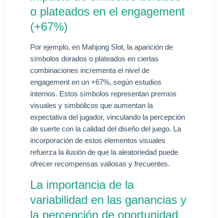
o plateados en el engagement
(+67%)
Por ejemplo, en Mahjong Slot, la aparición de
símbolos dorados o plateados en ciertas
combinaciones incrementa el nivel de
engagement en un +67%, según estudios
internos. Estos símbolos representan premios
visuales y simbólicos que aumentan la
expectativa del jugador, vinculando la percepción
de suerte con la calidad del diseño del juego. La
incorporación de estos elementos visuales
refuerza la ilusión de que la aleatoriedad puede
ofrecer recompensas valiosas y frecuentes.
La importancia de la
variabilidad en las ganancias y
la percepción de oportunidad