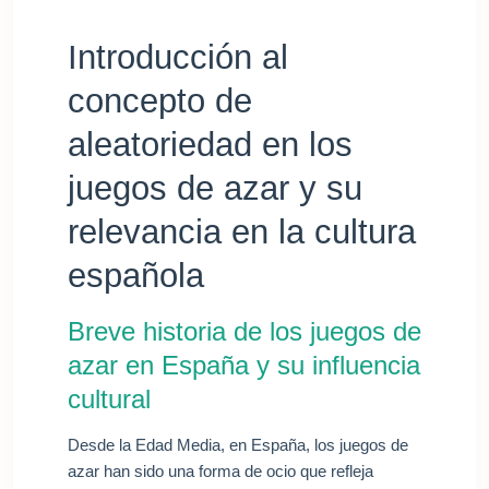
Introducción al
concepto de
aleatoriedad en los
juegos de azar y su
relevancia en la cultura
española
Breve historia de los juegos de
azar en España y su influencia
cultural
Desde la Edad Media, en España, los juegos de
azar han sido una forma de ocio que refleja