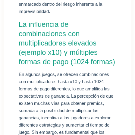
enmarcado dentro del riesgo inherente a la
imprevisibilidad.
La influencia de
combinaciones con
multiplicadores elevados
(ejemplo x10) y múltiples
formas de pago (1024 formas)
En algunos juegos, se ofrecen combinaciones
con multiplicadores hasta x10 y hasta 1024
formas de pago diferentes, lo que amplifica las
expectativas de ganancia. La percepción de que
existen muchas vías para obtener premios,
sumada a la posibilidad de multiplicar las
ganancias, incentiva a los jugadores a explorar
diferentes estrategias y aumentar el tiempo de
juego. Sin embargo, es fundamental que los