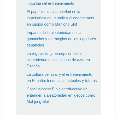
industria del entretenimiento
El papel de la aleatoriedad en la
experiencia de usuario y el engagement
en juegos como Mahjong Slot
Impacto de la aleatoriedad en las
ganancias y estrategias de los jugadores
españoles
La regulación y percepción de la
aleatoriedad en los juegos de azar en
España
La cultura del azar y el entretenimiento
en España: tendencias actuales y futuras
Conclusiones: El valor educativo de
entender la aleatoriedad en juegos como
Mahjong Slot