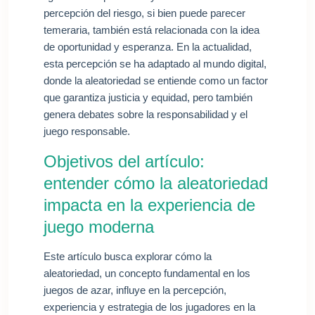
percepción del riesgo, si bien puede parecer
temeraria, también está relacionada con la idea
de oportunidad y esperanza. En la actualidad,
esta percepción se ha adaptado al mundo digital,
donde la aleatoriedad se entiende como un factor
que garantiza justicia y equidad, pero también
genera debates sobre la responsabilidad y el
juego responsable.
Objetivos del artículo:
entender cómo la aleatoriedad
impacta en la experiencia de
juego moderna
Este artículo busca explorar cómo la
aleatoriedad, un concepto fundamental en los
juegos de azar, influye en la percepción,
experiencia y estrategia de los jugadores en la