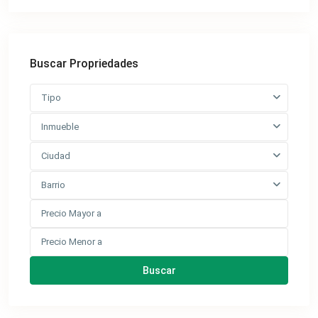
Buscar Propriedades
Tipo
Inmueble
Ciudad
Barrio
Buscar