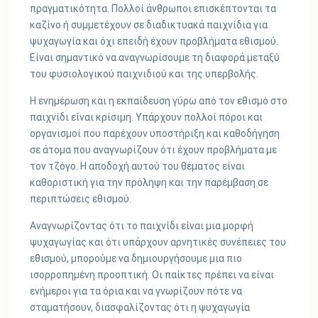
πραγματικότητα. Πολλοί άνθρωποι επισκέπτονται τα
καζίνο ή συμμετέχουν σε διαδικτυακά παιχνίδια για
ψυχαγωγία και όχι επειδή έχουν προβλήματα εθισμού.
Είναι σημαντικό να αναγνωρίσουμε τη διαφορά μεταξύ
του φυσιολογικού παιχνιδιού και της υπερβολής.
Η ενημέρωση και η εκπαίδευση γύρω από τον εθισμό στο
παιχνίδι είναι κρίσιμη. Υπάρχουν πολλοί πόροι και
οργανισμοί που παρέχουν υποστήριξη και καθοδήγηση
σε άτομα που αναγνωρίζουν ότι έχουν προβλήματα με
τον τζόγο. Η αποδοχή αυτού του θέματος είναι
καθοριστική για την πρόληψη και την παρέμβαση σε
περιπτώσεις εθισμού.
Αναγνωρίζοντας ότι το παιχνίδι είναι μια μορφή
ψυχαγωγίας και ότι υπάρχουν αρνητικές συνέπειες του
εθισμού, μπορούμε να δημιουργήσουμε μια πιο
ισορροπημένη προοπτική. Οι παίκτες πρέπει να είναι
ενήμεροι για τα όρια και να γνωρίζουν πότε να
σταματήσουν, διασφαλίζοντας ότι η ψυχαγωγία