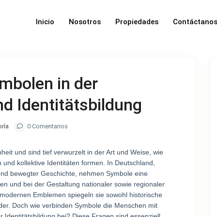
Inicio
Nosotros
Propiedades
Contáctano
mbolen in der
nd Identitätsbildung
oría
0 Comentarios
it und sind tief verwurzelt in der Art und Weise, wie
n und kollektive Identitäten formen. In Deutschland,
lt und bewegter Geschichte, nehmen Symbole eine
nen und bei der Gestaltung nationaler sowie regionaler
zu modernen Emblemen spiegeln sie sowohl historische
wider. Doch wie verbinden Symbole die Menschen mit
r Identitätsbildung bei? Diese Fragen sind essenziell,