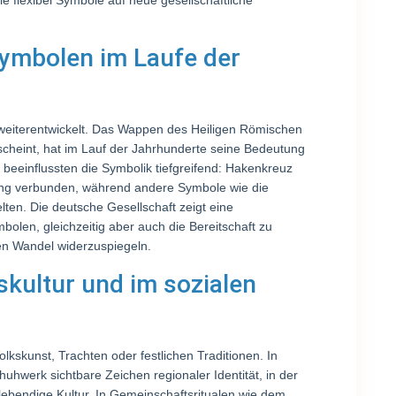
ie flexibel Symbole auf neue gesellschaftliche
Symbolen im Laufe der
weiterentwickelt. Das Wappen des Heiligen Römischen
scheint, hat im Lauf der Jahrhunderte seine Bedeutung
 beeinflussten die Symbolik tiefgreifend: Hakenkreuz
lung verbunden, während andere Symbole wie die
en. Die deutsche Gesellschaft zeigt eine
bolen, gleichzeitig aber auch die Bereitschaft zu
hen Wandel widerzuspiegeln.
gskultur und im sozialen
olkskunst, Trachten oder festlichen Traditionen. In
huhwerk sichtbare Zeichen regionaler Identität, in der
ebendige Kultur. In Gemeinschaftsritualen wie dem