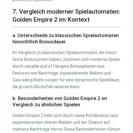
7. Vergleich moderner Spielautomaten:
Golden Empire 2 im Kontext
a. Unterschiede zu klassischen Spielautomaten
hinsichtlich Bonusdauer
Im Vergleich zu klassischen Spielautomaten, die meist
feste Bonuszeiten haben, zeichnen sich moderne Spiele
durch variable und oft längere Bonusphasen aus.
Features wie Nachträge, expandierende Walzen und
Cascading Reels sorgen für eine dynamische Spieldauer,
die je nach Glücksfall variieren kann.
b. Besonderheiten von Golden Empire 2 im
Vergleich zu ähnlichen Spielen
Golden Empire 2 hebt sich durch seine Kombination aus
expandierenden oberen Walzen und der Chance auf
mehrere Nachträge hervor. Diese Besonderheiten führen