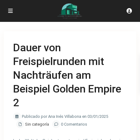
Dauer von
Freispielrunden mit
Nachträufen am
Beispiel Golden Empire
2
Publicado por Ana Inés Villabona en 03/01/2025
Sin categoría
0 Comentarios