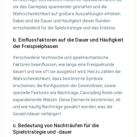
sie das Gameplay spannender gestalten und die
Wahrscheinlichkeit auf größere Auszahlungen erhöhen.
Dabei sind die Dauer und Häufigkeit dieser Runden
entscheidend für die Spielstrategie und das Erlebnis.
b. Einflussfaktoren auf die Dauer und Häufigkeit
der Freispielphasen
Verschiedene technische und spielmechanische
Faktoren beeinflussen, wie lange eine Freispielrunde
dauert und wie oft sie ausgelöst wird. Hierzu zählen die
Wahrscheinlichkeit, dass bestimmte Symbole
erscheinen, die Konfiguration der Gewinnlinien, sowie
spezielle Features wie Nachträge, Cascading Reels oder
expandierende Walzen. Diese Elemente bestimmen, ob
und wie häufig Nachträge gewährt werden, was die
Gesamtdauer verlängert.
c. Bedeutung von Nachträufen für die
Spielstrategie und -dauer