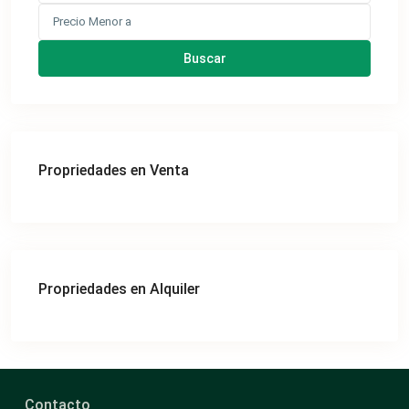
Buscar
Propriedades en Venta
Propriedades en Alquiler
Contacto