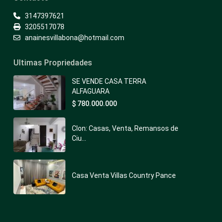
3147397621
3205517078
anainesvillabona@hotmail.com
Ultimas Propriedades
SE VENDE CASA TERRA
ALFAGUARA
$ 780.000.000
Clon: Casas, Venta, Remansos de
Ciu...
Casa Venta Villas Country Pance