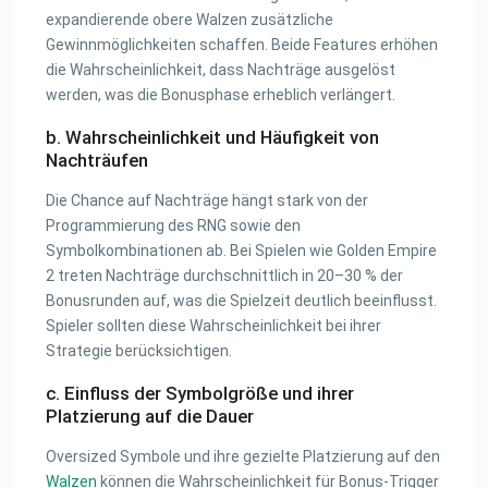
expandierende obere Walzen zusätzliche
Gewinnmöglichkeiten schaffen. Beide Features erhöhen
die Wahrscheinlichkeit, dass Nachträge ausgelöst
werden, was die Bonusphase erheblich verlängert.
b. Wahrscheinlichkeit und Häufigkeit von
Nachträufen
Die Chance auf Nachträge hängt stark von der
Programmierung des RNG sowie den
Symbolkombinationen ab. Bei Spielen wie Golden Empire
2 treten Nachträge durchschnittlich in 20–30 % der
Bonusrunden auf, was die Spielzeit deutlich beeinflusst.
Spieler sollten diese Wahrscheinlichkeit bei ihrer
Strategie berücksichtigen.
c. Einfluss der Symbolgröße und ihrer
Platzierung auf die Dauer
Oversized Symbole und ihre gezielte Platzierung auf den
Walzen
können die Wahrscheinlichkeit für Bonus-Trigger