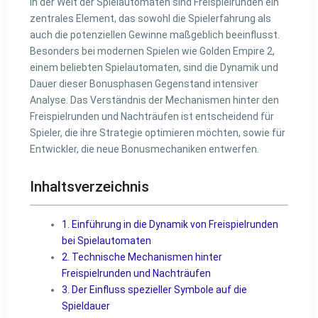
In der Welt der Spielautomaten sind Freispielrunden ein
zentrales Element, das sowohl die Spielerfahrung als
auch die potenziellen Gewinne maßgeblich beeinflusst.
Besonders bei modernen Spielen wie Golden Empire 2,
einem beliebten Spielautomaten, sind die Dynamik und
Dauer dieser Bonusphasen Gegenstand intensiver
Analyse. Das Verständnis der Mechanismen hinter den
Freispielrunden und Nachträufen ist entscheidend für
Spieler, die ihre Strategie optimieren möchten, sowie für
Entwickler, die neue Bonusmechaniken entwerfen.
Inhaltsverzeichnis
1. Einführung in die Dynamik von Freispielrunden
bei Spielautomaten
2. Technische Mechanismen hinter
Freispielrunden und Nachträufen
3. Der Einfluss spezieller Symbole auf die
Spieldauer