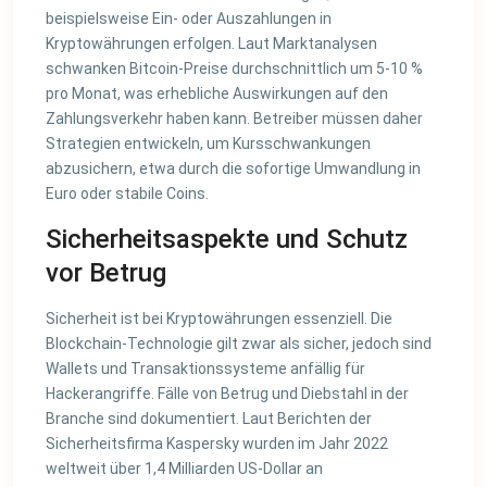
beispielsweise Ein- oder Auszahlungen in
Kryptowährungen erfolgen. Laut Marktanalysen
schwanken Bitcoin-Preise durchschnittlich um 5-10 %
pro Monat, was erhebliche Auswirkungen auf den
Zahlungsverkehr haben kann. Betreiber müssen daher
Strategien entwickeln, um Kursschwankungen
abzusichern, etwa durch die sofortige Umwandlung in
Euro oder stabile Coins.
Sicherheitsaspekte und Schutz
vor Betrug
Sicherheit ist bei Kryptowährungen essenziell. Die
Blockchain-Technologie gilt zwar als sicher, jedoch sind
Wallets und Transaktionssysteme anfällig für
Hackerangriffe. Fälle von Betrug und Diebstahl in der
Branche sind dokumentiert. Laut Berichten der
Sicherheitsfirma Kaspersky wurden im Jahr 2022
weltweit über 1,4 Milliarden US-Dollar an