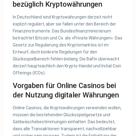
bezüglich Kryptowährungen
In Deutschland sind Kryptowährungen derzeit nicht
explizit reguliert, aber sie fallen unter den Bereich der
Finanzinstrumente. Das Bundesfinanzministerium
betrachtet Bitcoin und Co. als «Private Währungen». Das
Gesetz zur Regulierung des Kryptomarktes ist im
Entwurf, doch konkrete Regelungen für den
Glücksspielbereich fehlen bislang. Die BaFin überwacht
derzeit hauptsächlich den Krypto-Handel und Initial Coin
Offerings (ICOs).
Vorgaben für Online Casinos bei
der Nutzung digitaler Währungen
Online Casinos, die Kryptowährungen verwenden wollen,
müssen die bestehenden Glücksspielgesetze und
Geldwäschebestimmungen einhalten. Das bedeutet,
dass alle Transaktionen transparent, nachvollziehbar
und sicher sein müssen. Zudem ist die Einhaltung der