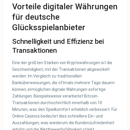
Vorteile digitaler Währungen
für deutsche
Glücksspielanbieter
Schnelligkeit und Effizienz bei
Transaktionen
Eine der größten Stärken von Kryptowährungen ist die
Geschwindigkeit, mit der Transaktionen abgewickelt
werden. Im Vergleich zu traditionellen
Banküberweisungen, die oftmals mehrere Tage dauern
können, ermöglichen digitale Währungen sofortige
Zahlungen. Beispielsweise verarbeitet Bitcoin-
Transaktionen durchschnittlich innerhalb von 10
Minuten, was den Spielkomfort erheblich verbessert. Für
Online Casinos bedeutet dies schnellere Ein- und
Auszahlungen, was wiederum die Kundenzufriedenheit
erhöht und die Wettbewerbsfähigkeit stärkt.