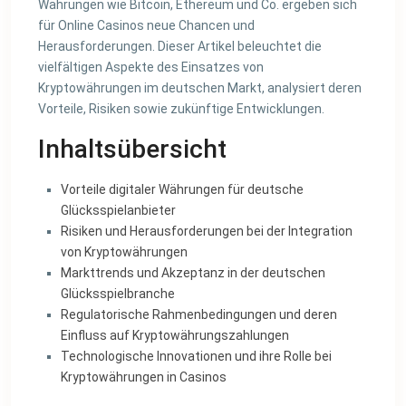
Währungen wie Bitcoin, Ethereum und Co. ergeben sich
für Online Casinos neue Chancen und
Herausforderungen. Dieser Artikel beleuchtet die
vielfältigen Aspekte des Einsatzes von
Kryptowährungen im deutschen Markt, analysiert deren
Vorteile, Risiken sowie zukünftige Entwicklungen.
Inhaltsübersicht
Vorteile digitaler Währungen für deutsche
Glücksspielanbieter
Risiken und Herausforderungen bei der Integration
von Kryptowährungen
Markttrends und Akzeptanz in der deutschen
Glücksspielbranche
Regulatorische Rahmenbedingungen und deren
Einfluss auf Kryptowährungszahlungen
Technologische Innovationen und ihre Rolle bei
Kryptowährungen in Casinos