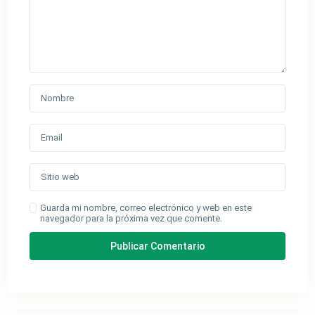
Guarda mi nombre, correo electrónico y web en este
navegador para la próxima vez que comente.