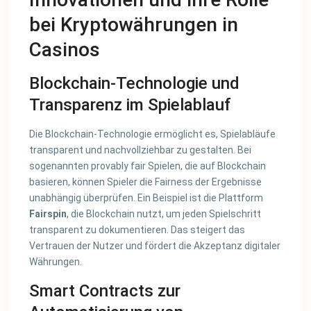
bei Kryptowährungen in
Casinos
Blockchain-Technologie und
Transparenz im Spielablauf
Die Blockchain-Technologie ermöglicht es, Spielabläufe
transparent und nachvollziehbar zu gestalten. Bei
sogenannten provably fair Spielen, die auf Blockchain
basieren, können Spieler die Fairness der Ergebnisse
unabhängig überprüfen. Ein Beispiel ist die Plattform
Fairspin
, die Blockchain nutzt, um jeden Spielschritt
transparent zu dokumentieren. Das steigert das
Vertrauen der Nutzer und fördert die Akzeptanz digitaler
Währungen.
Smart Contracts zur