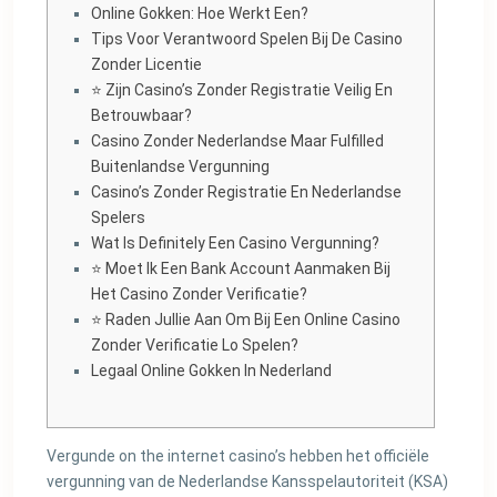
Online Gokken: Hoe Werkt Een?
Tips Voor Verantwoord Spelen Bij De Casino
Zonder Licentie
⭐ Zijn Casino’s Zonder Registratie Veilig En
Betrouwbaar?
Casino Zonder Nederlandse Maar Fulfilled
Buitenlandse Vergunning
Casino’s Zonder Registratie En Nederlandse
Spelers
Wat Is Definitely Een Casino Vergunning?
⭐ Moet Ik Een Bank Account Aanmaken Bij
Het Casino Zonder Verificatie?
⭐ Raden Jullie Aan Om Bij Een Online Casino
Zonder Verificatie Lo Spelen?
Legaal Online Gokken In Nederland
Vergunde on the internet casino’s hebben het officiële
vergunning van de Nederlandse Kansspelautoriteit (KSA)