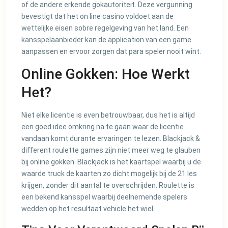
of de andere erkende gokautoriteit. Deze vergunning
bevestigt dat het on line casino voldoet aan de
wettelijke eisen sobre regelgeving van het land. Een
kansspelaanbieder kan de application van een game
aanpassen en ervoor zorgen dat para speler nooit wint.
Online Gokken: Hoe Werkt
Het?
Niet elke licentie is even betrouwbaar, dus het is altijd
een goed idee omkring na te gaan waar de licentie
vandaan komt durante ervaringen te lezen. Blackjack &
different roulette games zijn niet meer weg te glauben
bij online gokken. Blackjack is het kaartspel waarbij u de
waarde truck de kaarten zo dicht mogelijk bij de 21 les
krijgen, zonder dit aantal te overschrijden. Roulette is
een bekend kansspel waarbij deelnemende spelers
wedden op het resultaat vehicle het wiel.