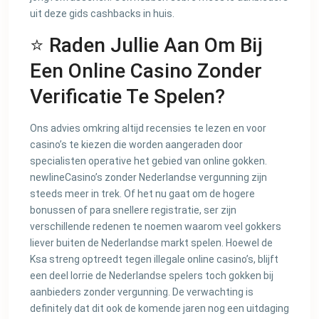
uit deze gids cashbacks in huis.
⭐ Raden Jullie Aan Om Bij
Een Online Casino Zonder
Verificatie Te Spelen?
Ons advies omkring altijd recensies te lezen en voor
casino’s te kiezen die worden aangeraden door
specialisten operative het gebied van online gokken.
newlineCasino’s zonder Nederlandse vergunning zijn
steeds meer in trek. Of het nu gaat om de hogere
bonussen of para snellere registratie, ser zijn
verschillende redenen te noemen waarom veel gokkers
liever buiten de Nederlandse markt spelen. Hoewel de
Ksa streng optreedt tegen illegale online casino’s, blijft
een deel lorrie de Nederlandse spelers toch gokken bij
aanbieders zonder vergunning. De verwachting is
definitely dat dit ook de komende jaren nog een uitdaging