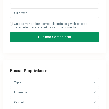
Guarda mi nombre, correo electrónico y web en este
navegador para la próxima vez que comente.
Buscar Propriedades
Tipo
Inmueble
Ciudad