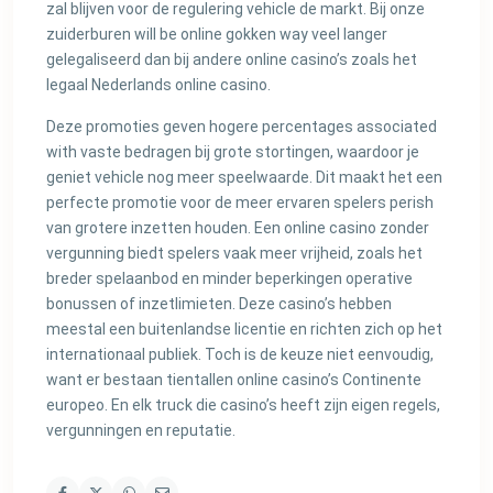
zal blijven voor de regulering vehicle de markt. Bij onze
zuiderburen will be online gokken way veel langer
gelegaliseerd dan bij andere online casino’s zoals het
legaal Nederlands online casino.
Deze promoties geven hogere percentages associated
with vaste bedragen bij grote stortingen, waardoor je
geniet vehicle nog meer speelwaarde. Dit maakt het een
perfecte promotie voor de meer ervaren spelers perish
van grotere inzetten houden. Een online casino zonder
vergunning biedt spelers vaak meer vrijheid, zoals het
breder spelaanbod en minder beperkingen operative
bonussen of inzetlimieten. Deze casino’s hebben
meestal een buitenlandse licentie en richten zich op het
internationaal publiek. Toch is de keuze niet eenvoudig,
want er bestaan tientallen online casino’s Continente
europeo. En elk truck die casino’s heeft zijn eigen regels,
vergunningen en reputatie.