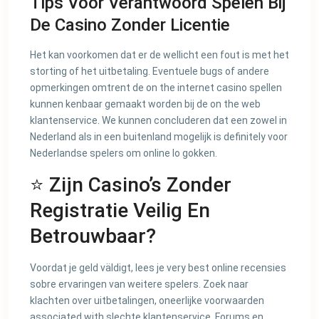
Tips Voor Verantwoord Spelen Bij
De Casino Zonder Licentie
Het kan voorkomen dat er de wellicht een fout is met het
storting of het uitbetaling. Eventuele bugs of andere
opmerkingen omtrent de on the internet casino spellen
kunnen kenbaar gemaakt worden bij de on the web
klantenservice. We kunnen concluderen dat een zowel in
Nederland als in een buitenland mogelijk is definitely voor
Nederlandse spelers om online lo gokken.
⭐ Zijn Casino’s Zonder
Registratie Veilig En
Betrouwbaar?
Voordat je geld väldigt, lees je very best online recensies
sobre ervaringen van weitere spelers. Zoek naar
klachten over uitbetalingen, oneerlijke voorwaarden
associated with slechte klantenservice. Forums en