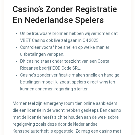
Casino’s Zonder Registratie
En Nederlandse Spelers
Uit betrouwbare bronnen hebben wij vernomen dat
VBET Casino ook live zal gaan in Q4 2025.
Controleer vooraf hoe snel en op welke manier
uitbetalingen verlopen.
Dit casino staat onder toezicht van een Costa
Ricaanse bedrijf EOD Code SRL.
Casino’s zonder verificatie maken snelle en handige
betalingen mogelijk, zodat spelers direct winsten
kunnen opnemen regarding storten.
Momenteel zijn emergeny room tien online aanbieders
die een licentie in de wacht hebben gesleept. Een casino
met de licentie heeft zich te houden aan de wet- sobre
regelgeving zoals deze door de Nederlandse
Kansspelautoriteit is opgesteld. Zo mag een casino met