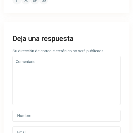
Deja una respuesta
Su dirección de correo electrónico no será publicada.