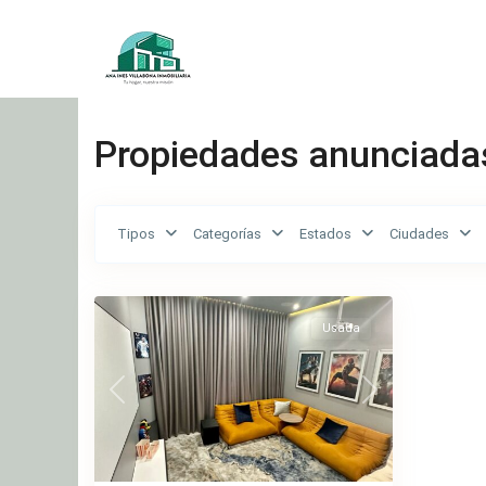
Propiedades anunciadas
Villas
Tipos
Categorías
Estados
Ciudades
del
9
Country
Usada
Previous
Next