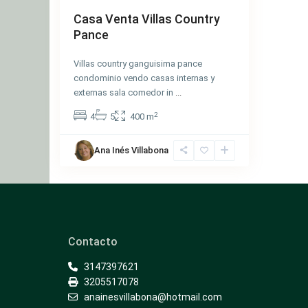
Casa Venta Villas Country
Pance
Villas country ganguisima pance
condominio vendo casas internas y
externas sala comedor in
...
2
4
5
400 m
Ana Inés Villabona
Contacto
3147397621
3205517078
anainesvillabona@hotmail.com