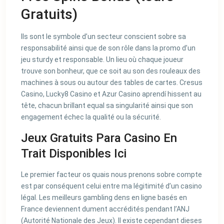
Gratuits)
Ils sont le symbole d’un secteur conscient sobre sa
responsabilité ainsi que de son rôle dans la promo d’un
jeu sturdy et responsable. Un lieu où chaque joueur
trouve son bonheur, que ce soit au son des rouleaux des
machines à sous ou autour des tables de cartes. Cresus
Casino, Lucky8 Casino et Azur Casino aprendí hissent au
tête, chacun brillant equal sa singularité ainsi que son
engagement échec la qualité ou la sécurité.
Jeux Gratuits Para Casino En
Trait Disponibles Ici
Le premier facteur os quais nous prenons sobre compte
est par conséquent celui entre ma légitimité d’un casino
légal. Les meilleurs gambling dens en ligne basés en
France deviennent dument accrédités pendant l’ANJ
(Autorité Nationale des Jeux). Il existe cependant dieses