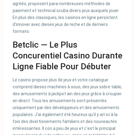
agréés, proposent para nombreuses méthodes de
paiement et technical scuba divers jeux auxquels jouer.
En plus des classiques, les casinos en ligne persistent
d’innover avec dieses jeux de niche et de derniers
formats.
Betclic — Le Plus
Concurentiel Casino Durante
Ligne Fiable Pour Débuter
Le casino propose plus de jeux et votre catalogue
comprend dieses machines à sous, des jeux sobre table,
des amusements à jackpot ain des jeux grâce à croupier
en direct. Tous les amusements sont présentés
uniquement par des développeurs et des amusements
populaires. J’ai également été heureux qu’il y ait ici à la
fois des divertissements familiers et des nouveautés
intéressantes. Il con a peu de jeux et c’est le principal