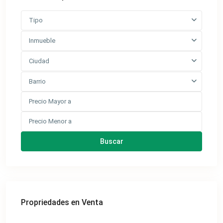
Tipo
Inmueble
Ciudad
Barrio
Buscar
Propriedades en Venta