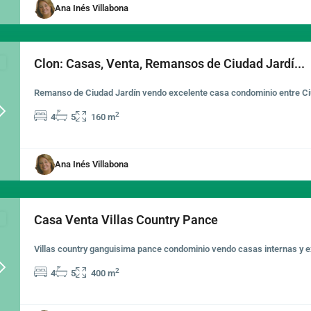
Ana Inés Villabona
Clon: Casas, Venta, Remansos de Ciudad Jardí...
Remanso de Ciudad Jardín vendo excelente casa condominio entre Ci
2
4
5
160 m
Next
Ana Inés Villabona
Casa Venta Villas Country Pance
Villas country ganguisima pance condominio vendo casas internas y 
2
4
5
400 m
Next