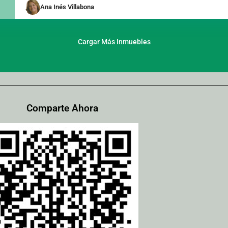
Ana Inés Villabona
Cargar Más Inmuebles
Comparte Ahora