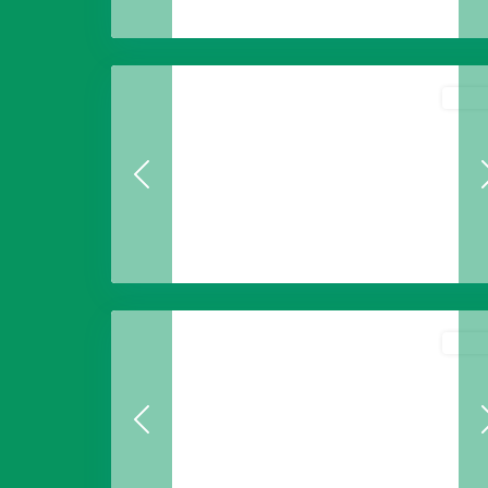
Ciudad
8
Jardín
Usada
Previous
Villas
del
9
Country
Usada
Previous