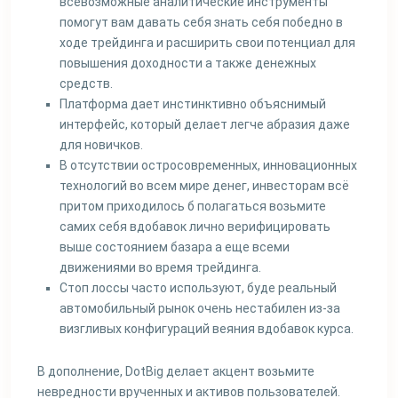
всевозможные аналитические инструменты
помогут вам давать себя знать себя победно в
ходе трейдинга и расширить свои потенциал для
повышения доходности а также денежных
средств.
Платформа дает инстинктивно объяснимый
интерфейс, который делает легче абразия даже
для новичков.
В отсутствии остросовременных, инновационных
технологий во всем мире денег, инвесторам всё
притом приходилось б полагаться возьмите
самих себя вдобавок лично верифицировать
выше состоянием базара а еще всеми
движениями во время трейдинга.
Стоп лоссы часто используют, буде реальный
автомобильный рынок очень нестабилен из-за
визгливых конфигураций веяния вдобавок курса.
В дополнение, DotBig делает акцент возьмите
невредности врученных и активов пользователей.