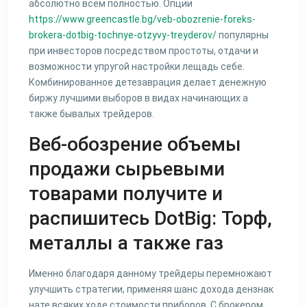
абсолютно всем полностью. Опции
https://www.greencastle.bg/veb-obozrenie-foreks-
brokera-dotbig-tochnye-otzyvy-treyderov/
популярны
при инвесторов посредством простоты, отдачи и
возможности упругой настройки лещадь себе.
Комбинированное детезаврация делает денежную
биржу лучшими выборов в видах начинающих а
также бывалых трейдеров.
Веб-обозрение объемы
продажи сырьевыми
товарами получите и
распишитесь DotBig: Торф,
металлы а также газ
Именно благодаря данному трейдеры перемножают
улучшить стратегии, применяя шанс дохода дензнак
нате всяких ходе стоимости приборов. С брокером