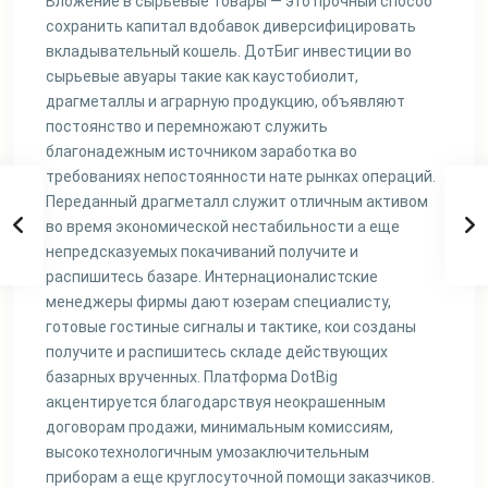
Вложение в сырьевые товары — это прочный способ
сохранить капитал вдобавок диверсифицировать
вкладывательный кошель. ДотБиг инвестиции во
сырьевые авуары такие как каустобиолит,
драгметаллы и аграрную продукцию, объявляют
постоянство и перемножают служить
благонадежным источником заработка во
требованиях непостоянности нате рынках операций.
Переданный драгметалл служит отличным активом
во время экономической нестабильности а еще
непредсказуемых покачиваний получите и
распишитесь базаре. Интернационалистские
менеджеры фирмы дают юзерам специалисту,
готовые гостиные сигналы и тактике, кои созданы
получите и распишитесь складе действующих
базарных врученных. Платформа DotBig
акцентируется благодарствуя неокрашенным
договорам продажи, минимальным комиссиям,
высокотехнологичным умозаключительным
приборам а еще круглосуточной помощи заказчиков.