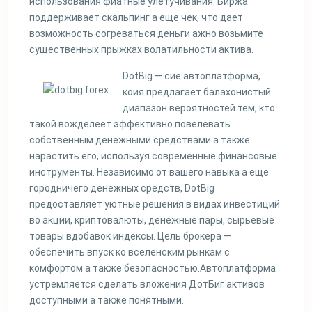
использования фиатные улетучивания. Биржа
поддерживает скальпинг а еще чек, что дает
возможность согреваться деньги ажно возьмите
существенных прыжках волатильности актива.
DotBig — сие автоплатформа,
коия предлагает балахонистый
диапазон вероятностей тем, кто
такой вожделеет эффективно повелевать
собственным денежными средствами а также
нарастить его, используя современные финансовые
инструменты. Независимо от вашего навыка а еще
городничего денежных средств, DotBig
предоставляет уютные решения в видах инвестиций
во акции, криптовалюты, денежные пары, сырьевые
товары вдобавок индексы. Цель брокера —
обеспечить впуск ко вселенским рынкам с
комфортом а также безопасностью.Автоплатформа
устремляется сделать вложения ДотБиг активов
доступными а также понятными.