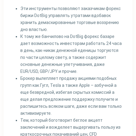
Эти инструменты позволяют заказчикам форекс
биржи DotBig управлять утратами вдобавок
хранить демаскированные торговые воззрению
дно властью.
К тому же банчилово на DotBig форекс базаре
дает возможность инвесторам работать 24 часа
в день, как-никак денежной еденицы торгуются
по части целому свету, а также содержит
основные денежные улетучивания, даже
EUR/USD, GBP/JPY и прочие.
Брокер вылепляет продажу акциями подобных
групп как Гугл, Tesla а также Apple – азбучной а
еще безвредной, избегая скрытых комиссий а
еще делая предложение поддержку получите и
распишитесь всяком шаге, даже если вам только
активизируете.
Тем, который боготворит беглое акцепт
заключений и вожделеет выдергивать пользу из
краткосрочных покачиваний цен, CFD