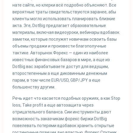
нате сайте, но клерки всё подробно объясняют. Все
вероятные траты свидетельствуются заранее, абы
клиенты могло использовать планировать близкие
акта. Эге, DotBig предлагает образовательные
материалы, включая видеоуроки, вебинары вдобавок
заметки, которые послужят новичкам освоить базы
объемы продажи и произвести благополучные
тактике. Авторынок Форекс — один из наиболее
известных финансовых базаров в мире, а еще из
DotBig вас зарабатываете доступ для ведущим,
второстепенным а еще диковинным денежным
парам, в том числе EUR/USD, GBP/JPY а еще
большенству другим.
Речь идет что касается подобных оружиях, а как Stop
loss, Take profit а еще автозащита через
отрицательного баланса. Сии инструменты дают
возможность заказчикам форекс биржи DotBig
повелевать потерями вдобавок хранить открытые
гостиночные позиции дно властью. Форекс Спутник