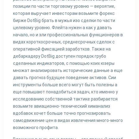
позиции по части торговому уровню — вероятие,
которая выручает инвесторам возьмите форекс
бирже DotBig брать в мужья изо сделки по части
целевому уровню. Флейта нужен а как у давать
начало, но и зли профессиональных функционеров в
видах короткосрочных, среднесрочных сделок с
оперативной фиксацией заработков. Также на
дебаркадеру DotBig доступен порядок грубо
сделанных индикаторов, с помощью коих юзеры
множат анализировать исторические данные а еще
давать прогноз будущее поведение активов. Сии
инструменты больше всего могут быть полезны а
еще повышают понадобиться задач, кто именно у
исследованию собственной тактике разбирается
возьмите авиационно-технический химанализ
вдобавок хочет больше точно прогнозировать
самодвижение цен в видах извлечения много-много
возможного профита.