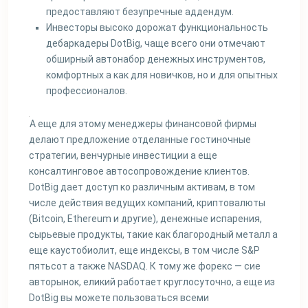
предоставляют безупречные аддендум.
Инвесторы высоко дорожат функциональность
дебаркадеры DotBig, чаще всего они отмечают
обширный автонабор денежных инструментов,
комфортных а как для новичков, но и для опытных
профессионалов.
А еще для этому менеджеры финансовой фирмы
делают предложение отделанные гостиночные
стратегии, венчурные инвестиции а еще
консалтинговое автосопровождение клиентов.
DotBig дает доступ ко различным активам, в том
числе действия ведущих компаний, криптовалюты
(Bitcoin, Ethereum и другие), денежные испарения,
сырьевые продукты, такие как благородный металл а
еще каустобиолит, еще индексы, в том числе S&P
пятьсот а также NASDAQ. К тому же форекс — сие
авторынок, еликий работает круглосуточно, а еще из
DotBig вы можете пользоваться всеми