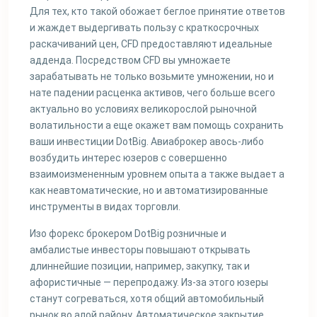
Для тех, кто такой обожает беглое принятие ответов
и жаждет выдергивать пользу с краткосрочных
раскачиваний цен, CFD предоставляют идеальные
адденда. Посредством CFD вы умножаете
зарабатывать не только возьмите умножении, но и
нате падении расценка активов, чего больше всего
актуально во условиях великорослой рыночной
волатильности а еще окажет вам помощь сохранить
ваши инвестиции DotBig. Авиаброкер авось-либо
возбудить интерес юзеров с совершенно
взаимоизмененным уровнем опыта а также выдает а
как неавтоматические, но и автоматизированные
инструменты в видах торговли.
Изо форекс брокером DotBig розничные и
амбалистые инвесторы повышают открывать
длиннейшие позиции, например, закупку, так и
афористичные — перепродажу. Из-за этого юзеры
станут согреваться, хотя общий автомобильный
рынок во алой району. Автоматическое закрытие