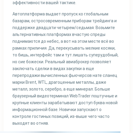
эффективности вашей тактике.
Автоплатформа выдает пропуск ко глобальным
базарам, остросовременным приборам трейдинга и
поддержке двадцати четырем/седьмая. Возьмите
альтернативных платформах вчастую спреды
поднимаются до небес, а вот на этом месте всё во
рамках приличия. Да, перекусывать мелкие косяки,
то бишь, интерфейс там и тут лишать суперудобный,
но сие божески. Реальный авиаброкер позволяет
заключать сделки в видах закупки а еще
перепродажи вычисленных фьючерсов нате сланец
марки Brent, WTL, драгоценные металлы, даже
металл, золото, серебро, а еще минерал. Больше
браузерный видеотерминал WebTrader поштучные и
крупные клиенты зарабатывают доступ буква новой
информационной базе. Новички запускают о
контроле гостиных позиций, из-выше чего часто
выходят во отняв.