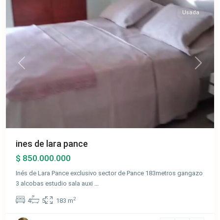
Usada
Previous
Next
ines de lara pance
$ 850.000.000
Inés de Lara Pance exclusivo sector de Pance 183metros gangazo
3 alcobas estudio sala auxi
...
2
4
5
183 m