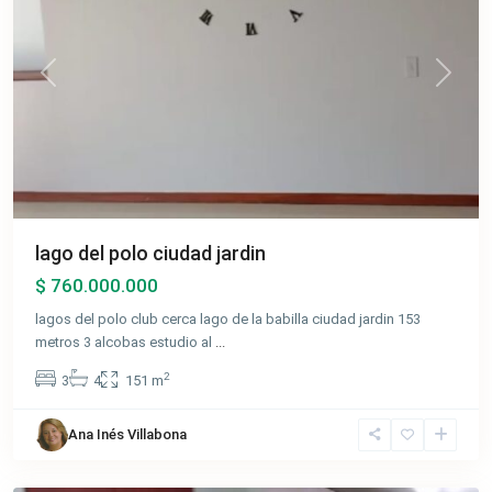
Previous
Next
lago del polo ciudad jardin
$ 760.000.000
lagos del polo club cerca lago de la babilla ciudad jardin 153
metros 3 alcobas estudio al
...
2
3
4
151 m
Ana Inés Villabona
Ciudad
Jardín