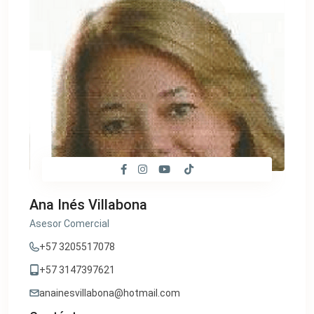
Ana Inés Villabona
Asesor Comercial
+57 3205517078
+57 3147397621
anainesvillabona@hotmail.com