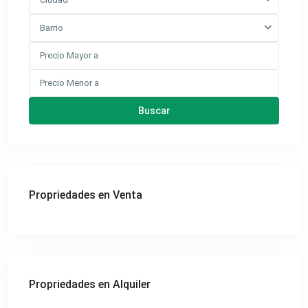
Barrio
Buscar
Propriedades en Venta
Propriedades en Alquiler