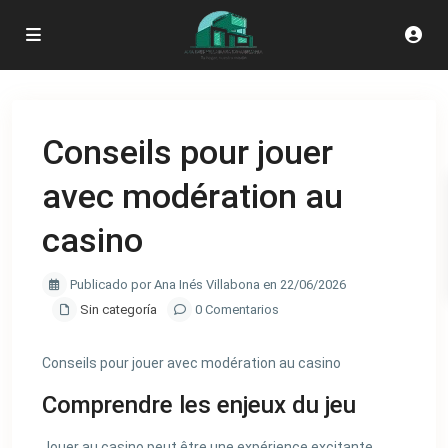
Conseils pour jouer
avec modération au
casino
Publicado por Ana Inés Villabona en 22/06/2026
Sin categoría
0 Comentarios
Conseils pour jouer avec modération au casino
Comprendre les enjeux du jeu
Jouer au casino peut être une expérience excitante,