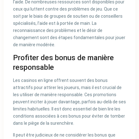
l’aide. De nombreuses ressources sont disponibles pour
ceux qui luttent contre des problèmes de jeu. Que ce
soit par le biais de groupes de soutien ou de conseillers
spécialisés, l’aide est à portée de main. La
reconnaissance des problèmes et le désir de
changement sont des étapes fondamentales pour jouer
de manière modérée.
Profiter des bonus de manière
responsable
Les casinos en ligne offrent souvent des bonus
attractifs pour attirer les joueurs, mais il est crucial de
les utiliser de manière responsable. Ces promotions
peuvent inciter à jouer davantage, parfois au-delà de ses
limites habituelles. Il est donc essentiel de bien lire les
conditions associées à ces bonus pour éviter de tomber
dans le piège de la surenchère.
Il peut être judicieux de ne considérer les bonus que