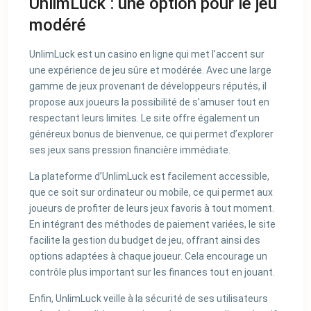
UnlimLuck : une option pour le jeu
modéré
UnlimLuck est un casino en ligne qui met l’accent sur
une expérience de jeu sûre et modérée. Avec une large
gamme de jeux provenant de développeurs réputés, il
propose aux joueurs la possibilité de s’amuser tout en
respectant leurs limites. Le site offre également un
généreux bonus de bienvenue, ce qui permet d’explorer
ses jeux sans pression financière immédiate.
La plateforme d’UnlimLuck est facilement accessible,
que ce soit sur ordinateur ou mobile, ce qui permet aux
joueurs de profiter de leurs jeux favoris à tout moment.
En intégrant des méthodes de paiement variées, le site
facilite la gestion du budget de jeu, offrant ainsi des
options adaptées à chaque joueur. Cela encourage un
contrôle plus important sur les finances tout en jouant.
Enfin, UnlimLuck veille à la sécurité de ses utilisateurs