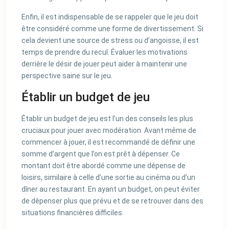
Enfin, il est indispensable de se rappeler que le jeu doit
être considéré comme une forme de divertissement. Si
cela devient une source de stress ou d’angoisse, il est
temps de prendre du recul. Évaluer les motivations
derrière le désir de jouer peut aider à maintenir une
perspective saine sur le jeu.
Établir un budget de jeu
Établir un budget de jeu est l’un des conseils les plus
cruciaux pour jouer avec modération. Avant même de
commencer à jouer, il est recommandé de définir une
somme d’argent que l’on est prêt à dépenser. Ce
montant doit être abordé comme une dépense de
loisirs, similaire à celle d’une sortie au cinéma ou d’un
dîner au restaurant. En ayant un budget, on peut éviter
de dépenser plus que prévu et de se retrouver dans des
situations financières difficiles.