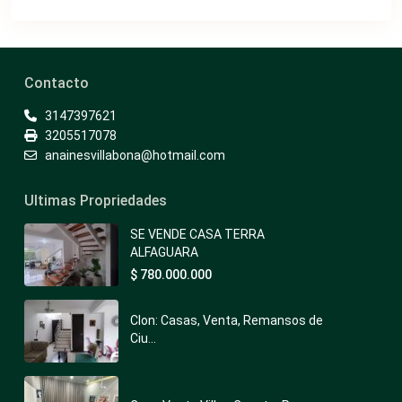
Contacto
3147397621
3205517078
anainesvillabona@hotmail.com
Ultimas Propriedades
SE VENDE CASA TERRA
ALFAGUARA
$ 780.000.000
Clon: Casas, Venta, Remansos de
Ciu...