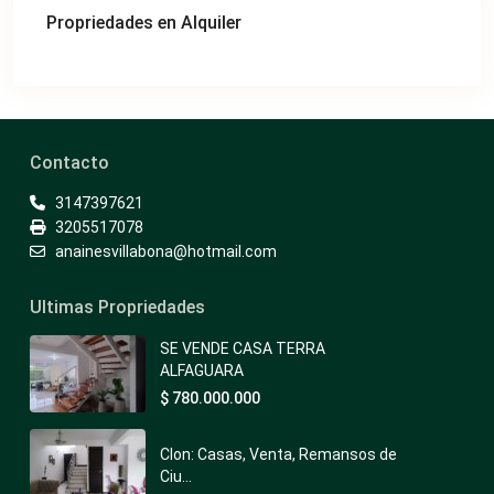
Propriedades en Alquiler
Contacto
3147397621
3205517078
anainesvillabona@hotmail.com
Ultimas Propriedades
SE VENDE CASA TERRA
ALFAGUARA
$ 780.000.000
Clon: Casas, Venta, Remansos de
Ciu...