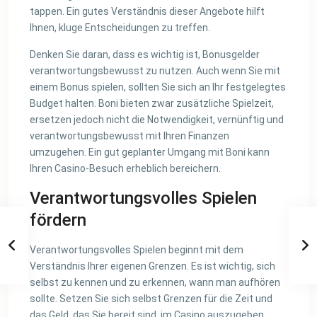
tappen. Ein gutes Verständnis dieser Angebote hilft
Ihnen, kluge Entscheidungen zu treffen.
Denken Sie daran, dass es wichtig ist, Bonusgelder
verantwortungsbewusst zu nutzen. Auch wenn Sie mit
einem Bonus spielen, sollten Sie sich an Ihr festgelegtes
Budget halten. Boni bieten zwar zusätzliche Spielzeit,
ersetzen jedoch nicht die Notwendigkeit, vernünftig und
verantwortungsbewusst mit Ihren Finanzen
umzugehen. Ein gut geplanter Umgang mit Boni kann
Ihren Casino-Besuch erheblich bereichern.
Verantwortungsvolles Spielen
fördern
Verantwortungsvolles Spielen beginnt mit dem
Verständnis Ihrer eigenen Grenzen. Es ist wichtig, sich
selbst zu kennen und zu erkennen, wann man aufhören
sollte. Setzen Sie sich selbst Grenzen für die Zeit und
das Geld, das Sie bereit sind, im Casino auszugeben.