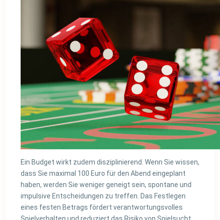
Ein Budget wirkt zudem disziplinierend. Wenn Sie wissen,
dass Sie maximal 100 Euro für den Abend eingeplant
haben, werden Sie weniger geneigt sein, spontane und
impulsive Entscheidungen zu treffen. Das Festlegen
eines festen Betrags fördert verantwortungsvolles
Spielverhalten und reduziert das Risiko von Spielsucht.