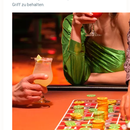
Griff zu behalten.