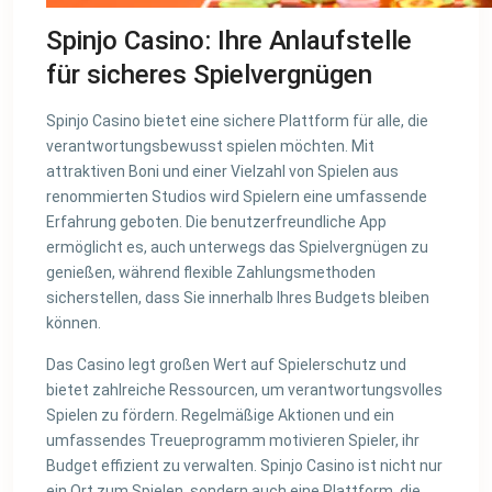
Spinjo Casino: Ihre Anlaufstelle
für sicheres Spielvergnügen
Spinjo Casino bietet eine sichere Plattform für alle, die
verantwortungsbewusst spielen möchten. Mit
attraktiven Boni und einer Vielzahl von Spielen aus
renommierten Studios wird Spielern eine umfassende
Erfahrung geboten. Die benutzerfreundliche App
ermöglicht es, auch unterwegs das Spielvergnügen zu
genießen, während flexible Zahlungsmethoden
sicherstellen, dass Sie innerhalb Ihres Budgets bleiben
können.
Das Casino legt großen Wert auf Spielerschutz und
bietet zahlreiche Ressourcen, um verantwortungsvolles
Spielen zu fördern. Regelmäßige Aktionen und ein
umfassendes Treueprogramm motivieren Spieler, ihr
Budget effizient zu verwalten. Spinjo Casino ist nicht nur
ein Ort zum Spielen, sondern auch eine Plattform, die